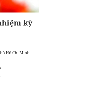
 nhiệm kỳ
phố Hồ Chí Minh
g
ế
g
ơ