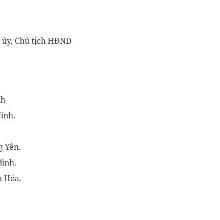
h ủy, Chủ tịch HĐND
nh
inh.
g Yên.
Bình.
h Hóa.