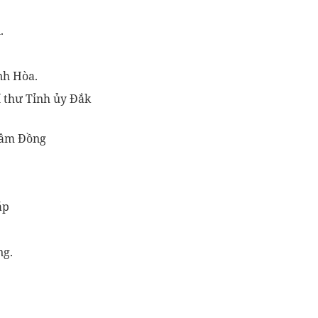
.
nh Hòa.
 thư Tỉnh ủy Đắk
Lâm Đồng
áp
ng.