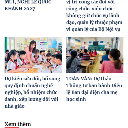
MÙI, NGHỈ LỄ QUỐC
vị trí công tác đối với
KHÁNH 2027
công chức, viên chức
không giữ chức vụ lãnh
đạo, quản lý thuộc phạm
vi quản lý của Bộ Nội vụ
Dự kiến sửa đổi, bổ sung
TOÀN VĂN: Dự thảo
quy định chuẩn nghề
Thông tư ban hành Điều
nghiệp, bổ nhiệm chức
lệ Ban đại diện cha mẹ
danh, xếp lương đối với
học sinh
nhà giáo
Xem thêm