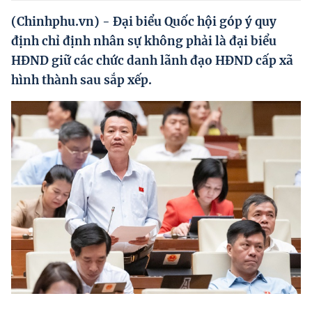
Hướng dẫn thực hiện chính sách
(Chinhphu.vn) - Đại biểu Quốc hội góp ý quy
Phát triển kinh tế tư nhân và doanh nghiệp dân tộc
định chỉ định nhân sự không phải là đại biểu
HĐND giữ các chức danh lãnh đạo HĐND cấp xã
Ocop và chuỗi giá trị Nông sản
hình thành sau sắp xếp.
Kinh tế tư nhân
Doanh nghiệp dân tộc
Khác
Video
Photo