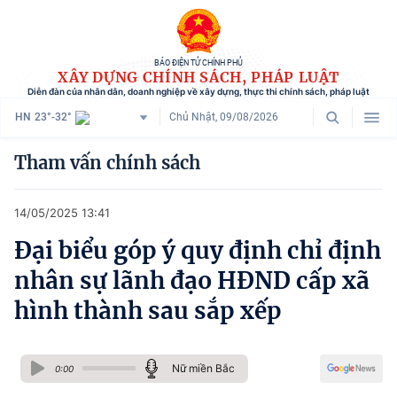
BÁO ĐIỆN TỬ CHÍNH PHỦ
XÂY DỰNG CHÍNH SÁCH, PHÁP LUẬT
Diễn đàn của nhân dân, doanh nghiệp về xây dựng, thực thi chính sách, pháp luật
HN
23°-32°
Chủ Nhật, 09/08/2026
Danh mục
Tham vấn chính sách
Trang chủ
14/05/2025 13:41
Chính sách mới
Đại biểu góp ý quy định chỉ định
Tham vấn chính sách
nhân sự lãnh đạo HĐND cấp xã
Người dân góp ý
hình thành sau sắp xếp
Doanh nghiệp hiến kế
Nữ miền Bắc
Chính sách và cuộc sống
0:00