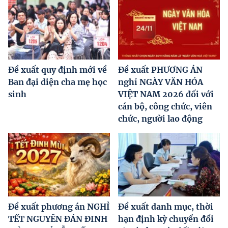
Đề xuất quy định mới về
Đề xuất PHƯƠNG ÁN
Ban đại diện cha mẹ học
nghỉ NGÀY VĂN HÓA
sinh
VIỆT NAM 2026 đối với
cán bộ, công chức, viên
chức, người lao động
Đề xuất phương án NGHỈ
Đề xuất danh mục, thời
TẾT NGUYÊN ĐÁN ĐINH
hạn định kỳ chuyển đổi