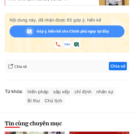
Nội dung này, đã nhận được
65
góp ý, hiến kế
Góp ý, hiến kế cho Chính phủ ngay tại đây
Chia sẻ
Chia sẻ
Từ khóa:
hiến pháp
sắp xếp
chỉ định
nhân sự
Bí thư
Chủ tịch
Tin cùng chuyên mục