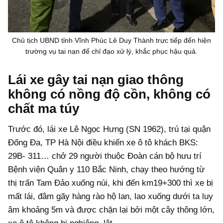
Chủ tịch UBND tỉnh Vĩnh Phúc Lê Duy Thành trực tiếp đến hiện
trường vụ tai nạn để chỉ đạo xử lý, khắc phục hậu quả.
Lái xe gây tai nạn giao thông
không có nồng độ cồn, không có
chất ma túy
Trước đó, lái xe Lê Ngọc Hưng (SN 1962), trú tại quận
Đống Đa, TP Hà Nội điều khiển xe ô tô khách BKS:
29B- 311… chở 29 người thuộc Đoàn cán bộ hưu trí
Bệnh viện Quân y 110 Bắc Ninh, chạy theo hướng từ
thị trấn Tam Đảo xuống núi, khi đến km19+300 thì xe bị
mất lái, đâm gãy hàng rào hộ lan, lao xuống dưới ta luy
âm khoảng 5m và được chặn lại bởi một cây thông lớn,