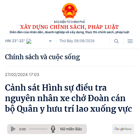
BÁO ĐIỆN TỬ CHÍNH PHỦ
XÂY DỰNG CHÍNH SÁCH, PHÁP LUẬT
Diễn đàn của nhân dân, doanh nghiệp về xây dựng, thực thi chính sách, pháp luật
HN
23°-32°
Thứ Bảy, 08/08/2026
Danh mục
Chính sách và cuộc sống
Trang chủ
27/02/2024 17:03
Chính sách mới
Cảnh sát Hình sự điều tra
Tham vấn chính sách
nguyên nhân xe chở Đoàn cán
Người dân góp ý
bộ Quân y hưu trí lao xuống vực
Doanh nghiệp hiến kế
Nữ miền Bắc
Chính sách và cuộc sống
0:00