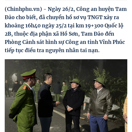
Hướng dẫn thực hiện chính sách
(Chinhphu.vn) - Ngày 26/2, Công an huyện Tam
Phát triển kinh tế tư nhân và doanh nghiệp dân tộc
Đảo cho biết, đã chuyển hồ sơ vụ TNGT xảy ra
khoảng 16h40 ngày 25/2 tại km 19+300 Quốc lộ
Ocop và chuỗi giá trị Nông sản
2B, thuộc địa phận xã Hồ Sơn, Tam Đảo đến
Kinh tế tư nhân
Phòng Cảnh sát hình sự Công an tỉnh Vĩnh Phúc
tiếp tục điều tra nguyên nhân tai nạn.
Doanh nghiệp dân tộc
Khác
Video
Photo