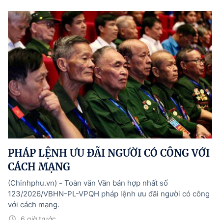
PHÁP LỆNH ƯU ĐÃI NGƯỜI CÓ CÔNG VỚI
CÁCH MẠNG
(Chinhphu.vn) - Toàn văn Văn bản hợp nhất số
123/2026/VBHN-PL-VPQH pháp lệnh ưu đãi người có công
với cách mạng.
6 giờ trước