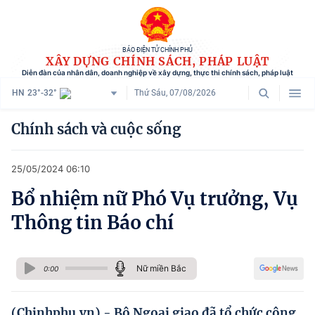
BÁO ĐIỆN TỬ CHÍNH PHỦ
XÂY DỰNG CHÍNH SÁCH, PHÁP LUẬT
Diễn đàn của nhân dân, doanh nghiệp về xây dựng, thực thi chính sách, pháp luật
HN
23°-32°
Thứ Sáu, 07/08/2026
Danh mục
Chính sách và cuộc sống
Trang chủ
25/05/2024 06:10
Chính sách mới
Bổ nhiệm nữ Phó Vụ trưởng, Vụ
Tham vấn chính sách
Thông tin Báo chí
Người dân góp ý
Doanh nghiệp hiến kế
Nữ miền Bắc
0:00
Chính sách và cuộc sống
(Chinhphu.vn) - Bộ Ngoại giao đã tổ chức công