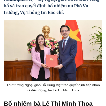
Hướng dẫn thực hiện chính sách
bố và trao quyết định bổ nhiệm nữ Phó Vụ
trưởng, Vụ Thông tin Báo chí.
Phát triển kinh tế tư nhân và doanh nghiệp dân tộc
Ocop và chuỗi giá trị Nông sản
Kinh tế tư nhân
Doanh nghiệp dân tộc
Khác
Video
Photo
Thứ trưởng Ngoại giao Đỗ Hùng Việt trao quyết định tiếp nhận
và điều động, bà Lê Thị Minh Thoa
Bổ nhiệm bà Lê Thị Minh Thoa