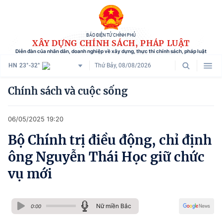
BÁO ĐIỆN TỬ CHÍNH PHỦ
XÂY DỰNG CHÍNH SÁCH, PHÁP LUẬT
Diễn đàn của nhân dân, doanh nghiệp về xây dựng, thực thi chính sách, pháp luật
HN
23°-32°
Thứ Bảy, 08/08/2026
Danh mục
Chính sách và cuộc sống
Trang chủ
06/05/2025 19:20
Chính sách mới
Bộ Chính trị điều động, chỉ định
Tham vấn chính sách
ông Nguyễn Thái Học giữ chức
Người dân góp ý
vụ mới
Doanh nghiệp hiến kế
Nữ miền Bắc
Chính sách và cuộc sống
0:00