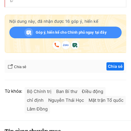
Nội dung này, đã nhận được
16
góp ý, hiến kế
Góp ý, hiến kế cho Chính phủ ngay tại đây
Chia sẻ
Chia sẻ
Từ khóa:
Bộ Chính trị
Ban Bí thư
Điều động
chỉ định
Nguyễn Thái Học
Mặt trận Tổ quốc
Lâm Đồng