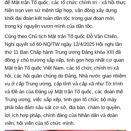
để Mặt trận Tổ quốc, các tổ chức chính trị - xã hội thực
hiện trọn vẹn sứ mệnh tập hợp, vận động xây dựng
khối đại đoàn kết toàn dân tộc trong giai đoạn mới,
trong kỷ nguyên vươn mình của dân tộc.
Cũng theo Chủ tịch Mặt trận Tổ quốc Đỗ Văn Chiến,
Nghị quyết số 60-NQ/TW ngày 12/4/2025 Hội nghị lần
thứ 11 Ban Chấp hành Trung ương Đảng khóa XIII đã
đồng ý chủ trương sắp xếp, tinh gọn hợp nhất cơ quan
Mặt trận Tổ quốc Việt Nam, các tổ chức chính trị-xã
hội, các hội quần chúng do Đảng, Nhà nước giao nhiệm
vụ ở cấp Trung ương, cấp tỉnh và cấp xã như Tờ trình
và Đề án của Đảng uỷ Mặt trận Tổ quốc, các đoàn thể
Trung ương, việc sắp xếp, tinh gọn tổ chức bộ máy
phải bảo đảm sâu sát cơ sở, địa bàn, chăm lo quyền,
lợi ích hợp pháp, chính đáng của Nhân dân và đoàn
viên, hội viên của tổ chức mình.