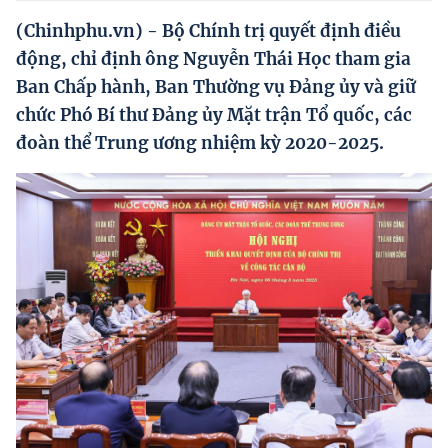
Hướng dẫn thực hiện chính sách
(Chinhphu.vn) - Bộ Chính trị quyết định điều
Phát triển kinh tế tư nhân và doanh nghiệp dân tộc
động, chỉ định ông Nguyễn Thái Học tham gia
Ban Chấp hành, Ban Thường vụ Đảng ủy và giữ
Ocop và chuỗi giá trị Nông sản
chức Phó Bí thư Đảng ủy Mặt trận Tổ quốc, các
Kinh tế tư nhân
đoàn thể Trung ương nhiệm kỳ 2020-2025.
Doanh nghiệp dân tộc
Khác
Video
Photo