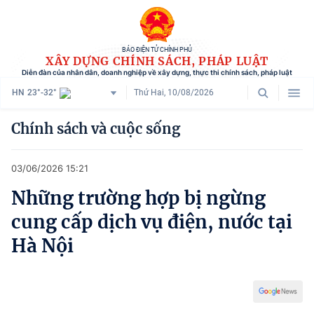
BÁO ĐIỆN TỬ CHÍNH PHỦ
XÂY DỰNG CHÍNH SÁCH, PHÁP LUẬT
Diễn đàn của nhân dân, doanh nghiệp về xây dựng, thực thi chính sách, pháp luật
HN
23°-32°
Thứ Hai, 10/08/2026
Danh mục
Chính sách và cuộc sống
Trang chủ
03/06/2026 15:21
Chính sách mới
Những trường hợp bị ngừng
Tham vấn chính sách
cung cấp dịch vụ điện, nước tại
Người dân góp ý
Hà Nội
Doanh nghiệp hiến kế
Chính sách và cuộc sống