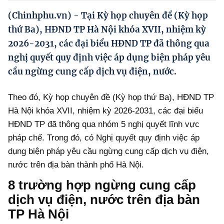
Hướng dẫn thực hiện chính sách
(Chinhphu.vn) - Tại Kỳ họp chuyên đề (Kỳ họp
Phát triển kinh tế tư nhân và doanh nghiệp dân tộc
thứ Ba), HĐND TP Hà Nội khóa XVII, nhiệm kỳ
2026-2031, các đại biểu HĐND TP đã thông qua
Ocop và chuỗi giá trị Nông sản
nghị quyết quy định việc áp dụng biện pháp yêu
Kinh tế tư nhân
cầu ngừng cung cấp dịch vụ điện, nước.
Doanh nghiệp dân tộc
Theo đó, Kỳ họp chuyên đề (Kỳ họp thứ Ba), HĐND TP
Khác
Hà Nội khóa XVII, nhiệm kỳ 2026-2031, các đại biểu
HĐND TP đã thông qua nhóm 5 nghị quyết lĩnh vực
Video
pháp chế. Trong đó, có Nghị quyết quy định việc áp
Photo
dụng biện pháp yêu cầu ngừng cung cấp dịch vụ điện,
nước trên địa bàn thành phố Hà Nội.
8 trường hợp ngừng cung cấp
dịch vụ điện, nước trên địa bàn
TP Hà Nội