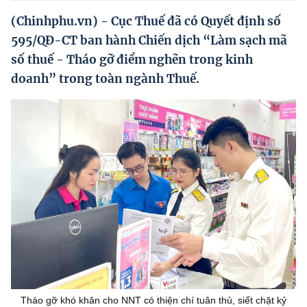
Hướng dẫn thực hiện chính sách
(Chinhphu.vn) - Cục Thuế đã có Quyết định số
Phát triển kinh tế tư nhân và doanh nghiệp dân tộc
595/QĐ-CT ban hành Chiến dịch “Làm sạch mã
số thuế - Tháo gỡ điểm nghẽn trong kinh
Ocop và chuỗi giá trị Nông sản
doanh” trong toàn ngành Thuế.
Kinh tế tư nhân
Doanh nghiệp dân tộc
Khác
Video
Photo
Tháo gỡ khó khăn cho NNT có thiện chí tuân thủ, siết chặt kỷ