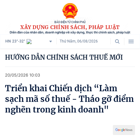
BÁO ĐIỆN TỬ CHÍNH PHỦ
XÂY DỰNG CHÍNH SÁCH, PHÁP LUẬT
Diễn đàn của nhân dân, doanh nghiệp về xây dựng, thực thi chính sách, pháp luật
HN
23°-32°
Thứ Năm, 06/08/2026
Danh mục
HƯỚNG DẪN CHÍNH SÁCH THUẾ MỚI
Trang chủ
20/05/2026 10:03
Chính sách mới
Triển khai Chiến dịch “Làm
Tham vấn chính sách
sạch mã số thuế - Tháo gỡ điểm
Người dân góp ý
nghẽn trong kinh doanh"
Doanh nghiệp hiến kế
Chính sách và cuộc sống