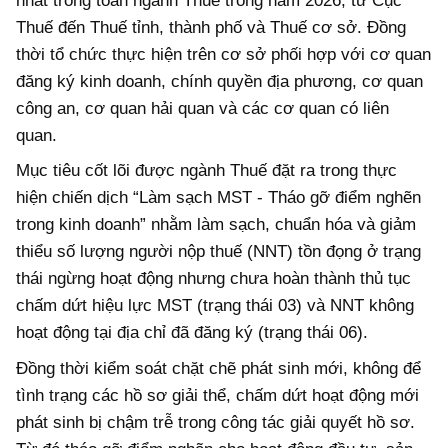
nhất trong toàn ngành Thuế trong năm 2026, từ Cục
Thuế đến Thuế tỉnh, thành phố và Thuế cơ sở. Đồng
thời tổ chức thực hiện trên cơ sở phối hợp với cơ quan
đăng ký kinh doanh, chính quyền địa phương, cơ quan
công an, cơ quan hải quan và các cơ quan có liên
quan.
Mục tiêu cốt lõi được ngành Thuế đặt ra trong thực
hiện chiến dịch “Làm sạch MST - Tháo gỡ điểm nghẽn
trong kinh doanh” nhằm làm sạch, chuẩn hóa và giảm
thiểu số lượng người nộp thuế (NNT) tồn đọng ở trạng
thái ngừng hoạt động nhưng chưa hoàn thành thủ tục
chấm dứt hiệu lực MST (trạng thái 03) và NNT không
hoạt động tại địa chỉ đã đăng ký (trạng thái 06).
Đồng thời kiểm soát chặt chẽ phát sinh mới, không để
tình trạng các hồ sơ giải thể, chấm dứt hoạt động mới
phát sinh bị chậm trễ trong công tác giải quyết hồ sơ.