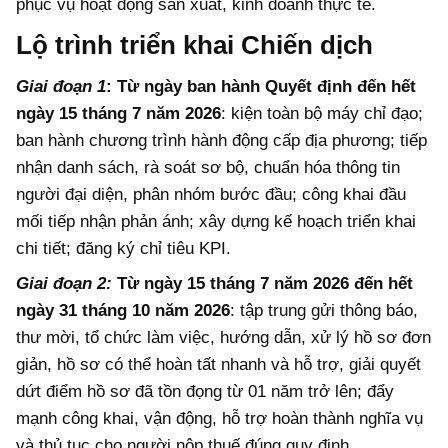
phục vụ hoạt động sản xuất, kinh doanh thực tế.
Lộ trình triển khai Chiến dịch
Giai đoạn 1
:
Từ ngày ban hành Quyết định đến hết
ngày 15 tháng 7 năm 2026
: kiện toàn bộ máy chỉ đạo;
ban hành chương trình hành động cấp địa phương; tiếp
nhận danh sách, rà soát sơ bộ, chuẩn hóa thông tin
người đại diện, phân nhóm bước đầu; công khai đầu
mối tiếp nhận phản ánh; xây dựng kế hoạch triển khai
chi tiết; đăng ký chỉ tiêu KPI.
Giai đoạn 2:
Từ ngày 15 tháng 7 năm 2026 đến hết
ngày 31 tháng 10 năm 2026
: tập trung gửi thông báo,
thư mời, tổ chức làm việc, hướng dẫn, xử lý hồ sơ đơn
giản, hồ sơ có thể hoàn tất nhanh và hỗ trợ, giải quyết
dứt điểm hồ sơ đã tồn đọng từ 01 năm trở lên; đẩy
mạnh công khai, vận động, hỗ trợ hoàn thành nghĩa vụ
và thủ tục cho người nộp thuế đúng quy định.