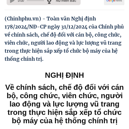
Nữ miền Bắc
0:00
Hướng dẫn thực hiện chính sách
Phát triển kinh tế tư nhân và doanh nghiệp dân tộc
(Chinhphu.vn) - Toàn văn Nghị định
178/2024/NĐ-CP ngày 31/12/2024 của Chính phủ
Ocop và chuỗi giá trị Nông sản
về chính sách, chế độ đối với cán bộ, công chức,
Kinh tế tư nhân
viên chức, người lao động và lực lượng vũ trang
trong thực hiện sắp xếp tổ chức bộ máy của hệ
Doanh nghiệp dân tộc
thống chính trị.
Khác
Video
NGHỊ ĐỊNH
Photo
Về chính sách, chế độ đối với cán
bộ, công chức, viên chức, người
lao động và lực lượng vũ trang
trong thực hiện sắp xếp tổ chức
bộ máy của hệ thống chính trị