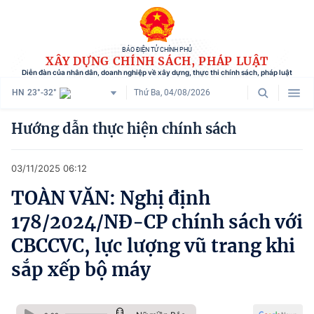
BÁO ĐIỆN TỬ CHÍNH PHỦ
XÂY DỰNG CHÍNH SÁCH, PHÁP LUẬT
Diễn đàn của nhân dân, doanh nghiệp về xây dựng, thực thi chính sách, pháp luật
HN
23°-32°
Thứ Ba, 04/08/2026
Danh mục
Hướng dẫn thực hiện chính sách
Trang chủ
03/11/2025 06:12
Chính sách mới
TOÀN VĂN: Nghị định
Tham vấn chính sách
178/2024/NĐ-CP chính sách với
Người dân góp ý
CBCCVC, lực lượng vũ trang khi
sắp xếp bộ máy
Doanh nghiệp hiến kế
Chính sách và cuộc sống