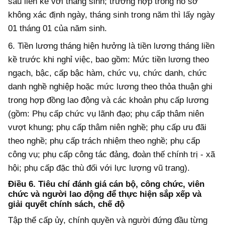
sau liền kề với tháng sinh; trường hợp trong hồ sơ
không xác định ngày, tháng sinh trong năm thì lấy ngày
01 tháng 01 của năm sinh.
6. Tiền lương tháng hiện hưởng là tiền lương tháng liền
kề trước khi nghỉ việc, bao gồm: Mức tiền lương theo
ngạch, bậc, cấp bậc hàm, chức vụ, chức danh, chức
danh nghề nghiệp hoặc mức lương theo thỏa thuận ghi
trong hợp đồng lao động và các khoản phụ cấp lương
(gồm: Phụ cấp chức vụ lãnh đạo; phụ cấp thâm niên
vượt khung; phụ cấp thâm niên nghề; phụ cấp ưu đãi
theo nghề; phụ cấp trách nhiệm theo nghề; phụ cấp
công vụ; phụ cấp công tác đảng, đoàn thế chính trị - xã
hội; phụ cấp đặc thù đối với lực lượng vũ trang).
Điều 6. Tiêu chí đánh giá cán bộ, công chức, viên
chức và người lao động để thực hiện sắp xếp và
giải quyết chính sách, chế độ
Tập thể cấp ủy, chính quyền và người đứng đầu từng