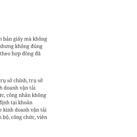
ăn bản giấy mà không
 nhưng không đúng
t
heo hợp đồng đã
trụ sở chính, trụ sở
h doanh vận tải
ức, công nhân
không
định tại khoản
e kinh doanh vận tải
 bộ, công chức, viên