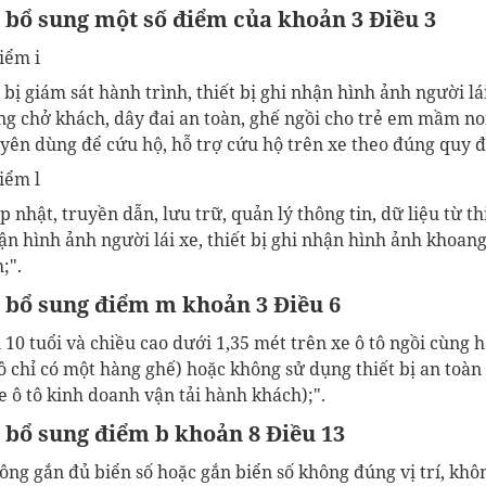
, bổ sung
một số điểm của
khoản 3 Điều 3
iểm i
t bị giám sát hành trình, thiết bị ghi nhận hình ảnh người lá
ng chở khách,
dây đai an toàn, ghế ngồi cho trẻ em mầm non
uyên dùng để cứu hộ, hỗ trợ cứu hộ trên xe theo đúng quy đ
iểm l
p nhật, truyền dẫn, lưu trữ, quản lý thông tin, dữ liệu từ t
hận hình ảnh người lái xe,
thiết bị ghi nhận hình ảnh khoan
;".
, bổ sung điểm m khoản 3 Điều 6
10 tuổi và chiều cao dưới 1,35
mét
trên xe ô tô ngồi cùng 
ô tô chỉ có một hàng ghế) hoặc không sử dụng thiết bị an toà
e ô tô kinh doanh vận tải hành khách);"
.
, bổ sung điểm b khoản 8 Điều 13
ông gắn đủ biển số hoặc gắn biển số không đúng vị trí, kh