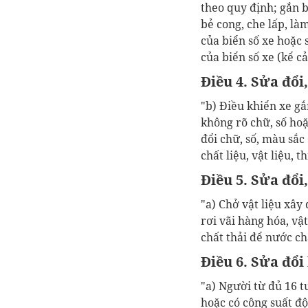
theo quy định; gắn b
bẻ cong, che lấp, là
của biển số xe
hoặc s
của biển số xe
(kể cả
Điều 4. Sửa đổi
"b) Điều khiển xe gắ
không rõ chữ, số hoặ
đổi chữ, số, màu sắc
chất liệu, vật liệu, 
Điều 5. Sửa đổi
"a) Chở
vật liệu xây
rơi vãi hàng hóa, vậ
chất thải để nước c
Điều 6. Sửa đổi
"a) Người từ đủ 16 t
hoặc có công suất đ