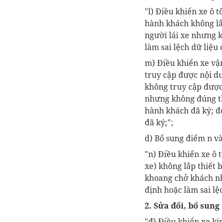
"
l)
Điều khiển xe ô t
hành khách không l
người lái xe nhưng 
làm sai lệch dữ liệu
m)
Điều khiển xe vận
truy cập được nội d
không truy cập được
nhưng không đúng th
hành khách đã ký
;
đ
đã ký;";
d
)
Bổ sung điểm n v
"n)
Điều khiển xe ô 
xe)
không lắp
thiết 
khoang chở khách
n
địn
h
hoặc làm sai lệ
2. Sửa đổi, bổ sung
"
đ)
Điều khiển xe ki