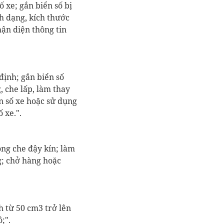
ố xe; gắn biển số bị
nh dạng, kích thước
hận diện thông tin
định; gắn biển số
, che lấp, làm thay
ển số xe
hoặc sử dụng
ố xe
.".
ng che đậy kín
; làm
; chở hàng hoặc
nh từ 50 cm
3
trở lên
;".