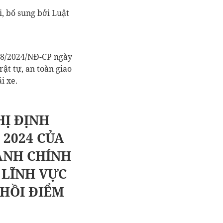
, bổ sung bởi Luật
168/2024/NĐ-CP ngày
ật tự, an toàn giao
i xe.
HỊ ĐỊNH
 2024 CỦA
ÀNH CHÍNH
LĨNH VỰC
 HỒI ĐIỂM