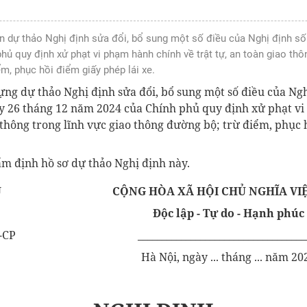
ăn dự thảo Nghị định sửa đổi, bổ sung một số điều của Nghị định 
ủ quy định xử phạt vi phạm hành chính về trật tự, an toàn giao thôn
m, phục hồi điểm giấy phép lái xe.
ựng dự thảo Nghị định sửa đổi, bổ sung một số điều của Ngh
 26 tháng 12 năm 2024 của Chính phủ quy định xử phạt v
o thông trong lĩnh vực giao thông đường bộ; trừ điểm, phục
m định hồ sơ dự thảo Nghị định này.
Ủ
CỘNG HÒA XÃ HỘI CHỦ NGHĨA VI
Độc lập - Tự do - Hạnh phúc
-CP
___________________________________
Hà Nội, ngày ... tháng ... năm 20