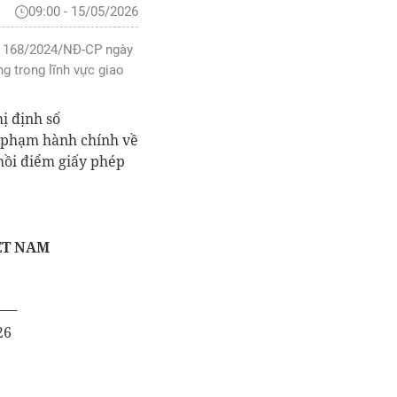
09:00 - 15/05/2026
số 168/2024/NĐ-CP ngày
g trong lĩnh vực giao
ị định số
i phạm hành chính về
 hồi điểm giấy phép
ỆT NAM
___
26