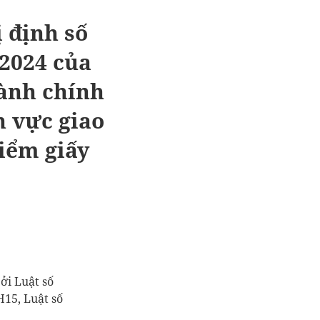
 định số
2024 của
ành chính
nh vực
giao
iểm giấy
ởi Luật số
QH15
, Luật số