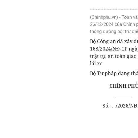
(Chinhphu.vn) - Toàn v
26/12/2024 của Chính ph
thông đường bộ; trừ điể
Bộ Công an đã xây d
168/2024/NĐ-CP ngày
trật tự, an toàn gia
lái xe.
Bộ Tư pháp đang thẩ
CHÍNH PH
________
Số
: ...
/202
6
/NĐ