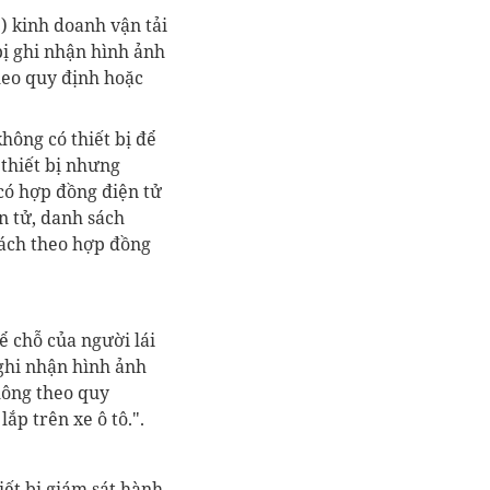
e)
kinh doanh vận tải
bị ghi nhận hình ảnh
heo quy địn
h
hoặc
hông có thiết bị để
 thiết bị nhưng
có hợp đồng điện tử
n tử, danh sách
hách theo hợp đồng
ể chỗ của người lái
 ghi nhận hình ảnh
thông
theo quy
lắp trên
xe ô tô.".
iết bị giám sát hành