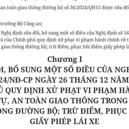
, an toàn giao thông đường bộ số 36/2024/QH15
được sửa đổi
 trưởng Bộ Công an;
Nghị định sửa đổi, bổ sung
một số điều của Nghị định số 
4 của Chính phủ quy định xử phạt vi phạm hành chính về tr
 giao thông đường bộ; trừ điểm, phục hồi điểm giấy phép lá
Chương I
I, BỔ SUNG MỘT SỐ ĐIỀU CỦA NG
024/NĐ-CP NGÀY 26 THÁNG 12 NĂM
Ủ
QUY ĐỊNH XỬ PHẠT VI PHẠM H
TỰ, AN TOÀN
GIAO THÔNG TRONG 
ÔNG ĐƯỜNG BỘ;
TRỪ ĐIỂM, PHỤC
GIẤY PHÉP LÁI XE