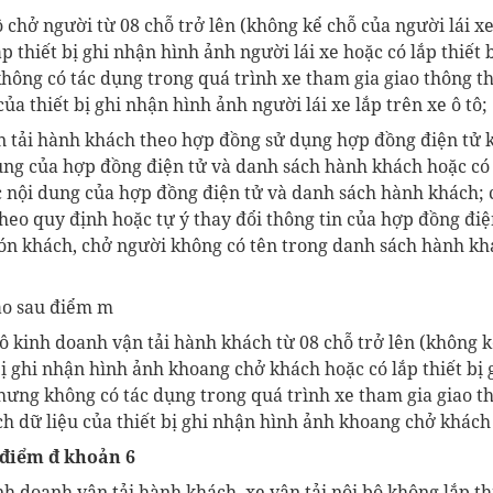
ô
chở người từ 08 chỗ trở lên (không kể chỗ của người lái x
ắp
thiết bị ghi nhận hình ảnh người lái xe
hoặc có lắp thiết 
không có tác dụng trong quá trình xe tham gia giao thông
t
 của
thiết bị ghi nhận hình ảnh người lái xe lắp trên
xe ô tô
;
 tải hành khách theo hợp đồng sử dụng hợp đồng điện tử k
ung của hợp đồng điện tử và danh sách hành khách
hoặc có
 nội dung của hợp đồng điện tử và danh sách hành khách;
eo quy định hoặc tự ý thay đổi thông tin của hợp đồng điệ
ón khách
, chở người không có tên trong danh sách hành k
ào sau điểm m
tô
kinh doanh vận tải
hành khách từ 08 chỗ trở lên (không k
bị ghi nhận hình ảnh
khoang chở khách
hoặc có lắp thiết bị
hưng
không có tác dụng trong quá trình xe tham gia giao 
ch dữ liệu của
thiết bị ghi nhận
hình ảnh khoang chở khách
 điểm đ khoản 6
nh doanh vận tải hành khách
, xe vận tải nội bộ
không lắp th