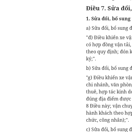
Điều 7. Sửa đổi
1. Sửa đổi, bổ sung
a) Sửa đổi, bổ sung 
"
đ) Điều khiển xe v
có
hợp đồng vận tải,
theo quy định;
đón 
ký;
".
b) Sửa đổi, bổ sung 
"
g)
Điều khiển xe v
chi nhánh, văn phòng
thuê, hợp tác kinh d
đúng địa điểm được
8 Điều này;
vận chuy
hành khách theo hợp
chức, công nhân);".
c) Sửa đổi, bổ sung 