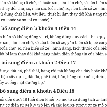
iển số không rõ chữ, số hoặc sơn, dán lên chữ, số của biển s
m thay đổi chữ, số, màu sắc (của chữ, số, nền biển số xe), hì
ử dụng chất liệu, vật liệu, thiết bị làm thay đổi khả năng n
 rơ moóc và sơ mi rơ moóc).".
, bổ sung điểm b khoản 3 Điều 14
n biển số không đúng vị trí, không đúng quy cách theo quy 
c sơn, dán lên chữ, số của biển số xe; gắn biển số bị bẻ cong
 (của chữ, số, nền biển số xe), hình dạng, kích thước của bi
thiết bị làm thay đổi khả năng nhận diện thông tin của biển s
, bổ sung điểm a khoản 2 Điều 17
 dựng,
đất đá, phế thải, hàng rời mà không che đậy hoặc
khô
t liệu xây dựng,
đất đá, phế thải, bùn, hàng rời
xuống
đường
hảy xuống mặt đường bộ;".
 bổ sung điểm a khoản 4 Điều 18
uổi đến dưới 18 tuổi điều khiển xe mô tô
có dung tích xi-la
ộng cơ điện từ 04 kW trở lên
và các loại xe tương tự xe mô tô