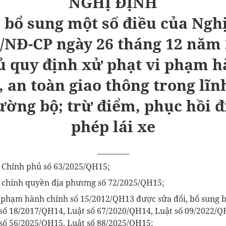
NGHỊ ĐỊNH
, bổ sung một số điều của
Nghị
4/NĐ-CP ngày
26 tháng 12 năm 
ủ quy định xử phạt vi phạm h
ự, an toàn giao thông trong lĩ
ường bộ; trừ điểm, phục hồi đ
phép lái xe
_________
 Chính phủ số 63/2025/QH15
;
c chính quyền địa phương số 72/2025/QH15;
i phạm hành chính số 15/2012/QH13
được sửa đổi, bổ sung b
 số 18/2017/QH14
, Luật số 67/2020/QH14
, Luật số 09/2022/
 số 56/2025/QH15
, Luật số 88/2025/QH15
;