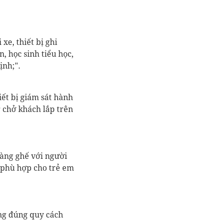
i xe,
thiết bị ghi
, học sinh tiểu học,
ịnh;
".
hiết bị giám sát hành
g chở khách
lắp trên
hàng ghế với người
n phù hợp cho trẻ em
ông đúng quy cách