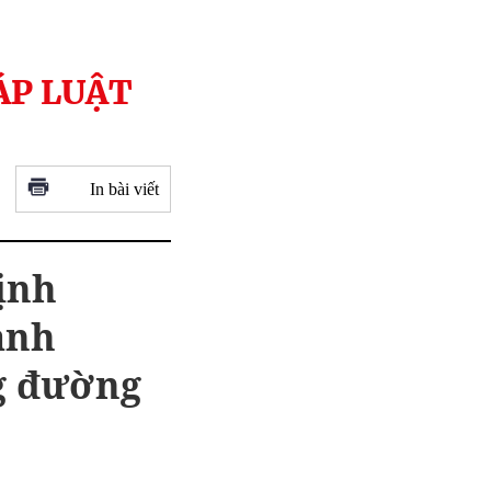
ÁP LUẬT
In bài viết
ịnh
ành
ng đường