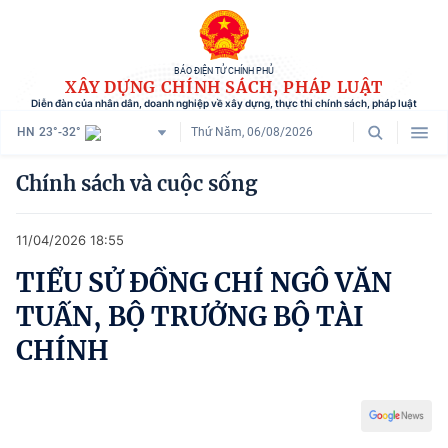
BÁO ĐIỆN TỬ CHÍNH PHỦ
XÂY DỰNG CHÍNH SÁCH, PHÁP LUẬT
Diễn đàn của nhân dân, doanh nghiệp về xây dựng, thực thi chính sách, pháp luật
HN
23°-32°
Thứ Năm, 06/08/2026
Danh mục
Chính sách và cuộc sống
Trang chủ
11/04/2026 18:55
Chính sách mới
TIỂU SỬ ĐỒNG CHÍ NGÔ VĂN
Tham vấn chính sách
TUẤN, BỘ TRƯỞNG BỘ TÀI
Người dân góp ý
CHÍNH
Doanh nghiệp hiến kế
Chính sách và cuộc sống