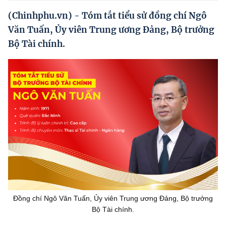
Hướng dẫn thực hiện chính sách
(Chinhphu.vn) - Tóm tắt tiểu sử đồng chí Ngô
Phát triển kinh tế tư nhân và doanh nghiệp dân tộc
Văn Tuấn, Ủy viên Trung ương Đảng, Bộ trưởng
Bộ Tài chính.
Ocop và chuỗi giá trị Nông sản
Kinh tế tư nhân
Doanh nghiệp dân tộc
Khác
Video
Photo
Đồng chí Ngô Văn Tuấn, Ủy viên Trung ương Đảng, Bộ trưởng
Bộ Tài chính.