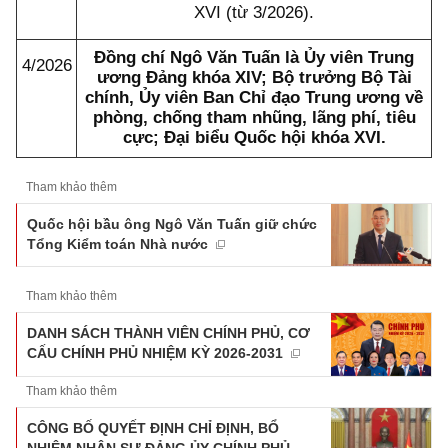
XVI (từ 3/2026).
Đồng chí Ngô Văn Tuấn là Ủy viên Trung
4/2026
ương Đảng khóa XIV; Bộ trưởng Bộ Tài
chính, Ủy viên Ban Chỉ đạo Trung ương về
phòng, chống tham nhũng, lãng phí, tiêu
cực; Đại biểu Quốc hội khóa XVI.
Tham khảo thêm
Quốc hội bầu ông Ngô Văn Tuấn giữ chức
Tổng Kiểm toán Nhà nước
Tham khảo thêm
DANH SÁCH THÀNH VIÊN CHÍNH PHỦ, CƠ
CẤU CHÍNH PHỦ NHIỆM KỲ 2026-2031
Tham khảo thêm
CÔNG BỐ QUYẾT ĐỊNH CHỈ ĐỊNH, BỔ
NHIỆM NHÂN SỰ ĐẢNG ỦY CHÍNH PHỦ,