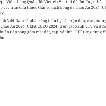
 - Viễn thông Quân đội Viettel (Viettel) đã đạt được thỏa 
 bộ các trận đấu thuộc Giải vô địch bóng đá châu Âu 2024 (
TV.
ình Việt Nam sẽ phát sóng toàn bộ các trận đấu, các chương
á châu Âu 2024 (UEFA EURO 2024) trên các kênh VTV và đượ
thuận tiếp sóng gồm mặt đất, cáp, vệ tinh, OTT (ứng dụng V
 Nam.