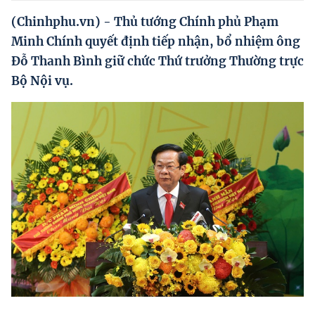
Hướng dẫn thực hiện chính sách
(Chinhphu.vn) - Thủ tướng Chính phủ Phạm
Phát triển kinh tế tư nhân và doanh nghiệp dân tộc
Minh Chính quyết định tiếp nhận, bổ nhiệm ông
Đỗ Thanh Bình giữ chức Thứ trưởng Thường trực
Ocop và chuỗi giá trị Nông sản
Bộ Nội vụ.
Kinh tế tư nhân
Doanh nghiệp dân tộc
Khác
Video
Photo