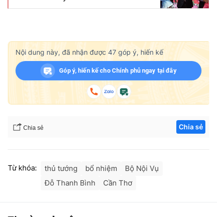
Nội dung này, đã nhận được
47
góp ý, hiến kế
Góp ý, hiến kế cho Chính phủ ngay tại đây
Chia sẻ
Chia sẻ
Từ khóa:
thủ tướng
bổ nhiệm
Bộ Nội Vụ
Đỗ Thanh Bình
Cần Thơ