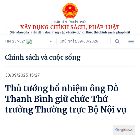
BÁO ĐIỆN TỬ CHÍNH PHỦ
XÂY DỰNG CHÍNH SÁCH, PHÁP LUẬT
Diễn đàn của nhân dân, doanh nghiệp về xây dựng, thực thi chính sách, pháp luật
HN
23°-32°
Chủ Nhật, 09/08/2026
Danh mục
Chính sách và cuộc sống
Trang chủ
30/09/2025 15:27
Chính sách mới
Thủ tướng bổ nhiệm ông Đỗ
Tham vấn chính sách
Thanh Bình giữ chức Thứ
Người dân góp ý
trưởng Thường trực Bộ Nội vụ
Doanh nghiệp hiến kế
Chính sách và cuộc sống