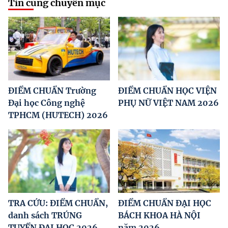
Tin cùng chuyên mục
ĐIỂM CHUẨN Trường
ĐIỂM CHUẨN HỌC VIỆN
Đại học Công nghệ
PHỤ NỮ VIỆT NAM 2026
TPHCM (HUTECH) 2026
TRA CỨU: ĐIỂM CHUẨN,
ĐIỂM CHUẨN ĐẠI HỌC
danh sách TRÚNG
BÁCH KHOA HÀ NỘI
TUYỂN ĐẠI HỌC 2026
năm 2026