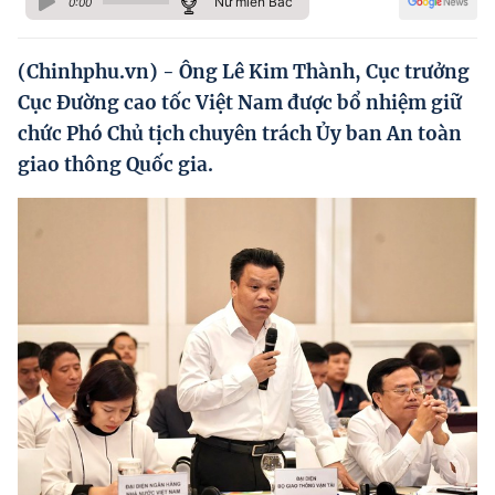
Nữ miền Bắc
0:00
Hướng dẫn thực hiện chính sách
Phát triển kinh tế tư nhân và doanh nghiệp dân tộc
(Chinhphu.vn) - Ông Lê Kim Thành, Cục trưởng
Cục Đường cao tốc Việt Nam được bổ nhiệm giữ
Ocop và chuỗi giá trị Nông sản
chức Phó Chủ tịch chuyên trách Ủy ban An toàn
Kinh tế tư nhân
giao thông Quốc gia.
Doanh nghiệp dân tộc
Khác
Video
Photo