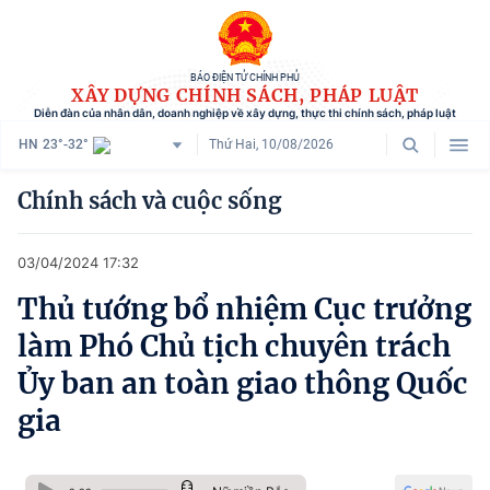
BÁO ĐIỆN TỬ CHÍNH PHỦ
XÂY DỰNG CHÍNH SÁCH, PHÁP LUẬT
Diễn đàn của nhân dân, doanh nghiệp về xây dựng, thực thi chính sách, pháp luật
HN
23°-32°
Thứ Hai, 10/08/2026
Danh mục
Chính sách và cuộc sống
Trang chủ
03/04/2024 17:32
Chính sách mới
Thủ tướng bổ nhiệm Cục trưởng
Tham vấn chính sách
làm Phó Chủ tịch chuyên trách
Người dân góp ý
Ủy ban an toàn giao thông Quốc
gia
Doanh nghiệp hiến kế
Chính sách và cuộc sống