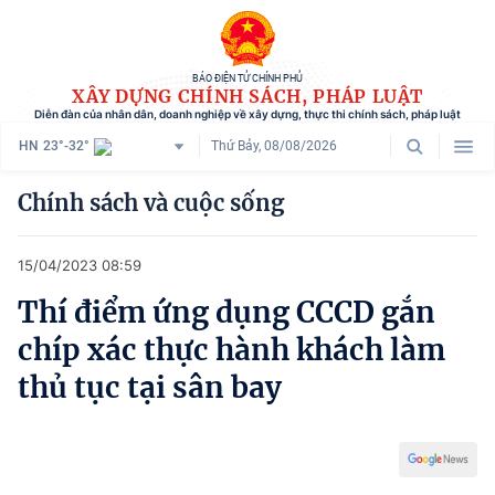
BÁO ĐIỆN TỬ CHÍNH PHỦ
XÂY DỰNG CHÍNH SÁCH, PHÁP LUẬT
Diễn đàn của nhân dân, doanh nghiệp về xây dựng, thực thi chính sách, pháp luật
HN
23°-32°
Thứ Bảy, 08/08/2026
Danh mục
Chính sách và cuộc sống
Trang chủ
15/04/2023 08:59
Chính sách mới
Thí điểm ứng dụng CCCD gắn
Tham vấn chính sách
chíp xác thực hành khách làm
Người dân góp ý
thủ tục tại sân bay
Doanh nghiệp hiến kế
Chính sách và cuộc sống