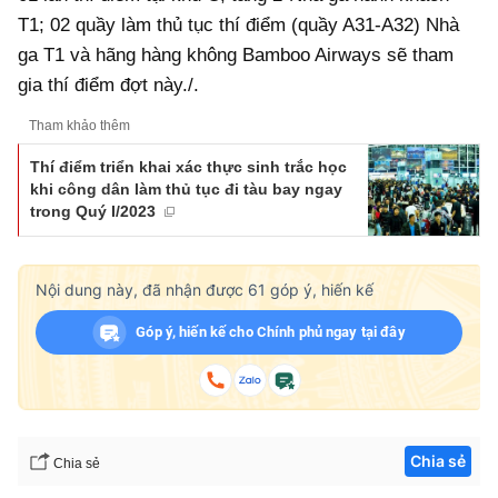
T1; 02 quầy làm thủ tục thí điểm (quầy A31-A32) Nhà
ga T1 và hãng hàng không Bamboo Airways sẽ tham
gia thí điểm đợt này./.
Tham khảo thêm
Thí điểm triển khai xác thực sinh trắc học
khi công dân làm thủ tục đi tàu bay ngay
trong Quý I/2023
Nội dung này, đã nhận được
61
góp ý, hiến kế
Góp ý, hiến kế cho Chính phủ ngay tại đây
Chia sẻ
Chia sẻ