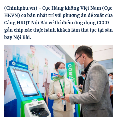
Hướng dẫn thực hiện chính sách
(Chinhphu.vn) - Cục Hàng không Việt Nam (Cục
Phát triển kinh tế tư nhân và doanh nghiệp dân tộc
HKVN) cơ bản nhất trí với phương án đề xuất của
Cảng HKQT Nội Bài về thí điểm ứng dụng CCCD
Ocop và chuỗi giá trị Nông sản
gắn chíp xác thực hành khách làm thủ tục tại sân
Kinh tế tư nhân
bay Nội Bài.
Doanh nghiệp dân tộc
Khác
Video
Photo