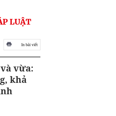
ÁP LUẬT
In bài viết
 và vừa:
g, khả
anh