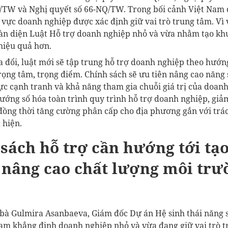
/TW và Nghị quyết số 66-NQ/TW. Trong bối cảnh Việt Nam 
 vực doanh nghiệp được xác định giữ vai trò trung tâm. Vì 
oàn diện Luật Hỗ trợ doanh nghiệp nhỏ và vừa nhằm tạo kh
hiệu quả hơn.
 đổi, luật mới sẽ tập trung hỗ trợ doanh nghiệp theo hướn
trọng tâm, trọng điểm. Chính sách sẽ ưu tiên nâng cao năng 
ực cạnh tranh và khả năng tham gia chuỗi giá trị của doan
ướng số hóa toàn trình quy trình hỗ trợ doanh nghiệp, giả
 đồng thời tăng cường phân cấp cho địa phương gắn với trá
 hiện.
sách hỗ trợ cần hướng tới tạo
 nâng cao chất lượng môi tr
, bà Gulmira Asanbaeva, Giám đốc Dự án Hệ sinh thái năng s
am khẳng định doanh nghiệp nhỏ và vừa đang giữ vai trò 