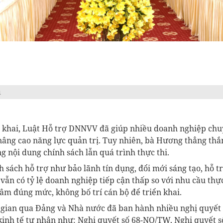
ị
 khai, Luật Hỗ trợ DNNVV đã giúp nhiều doanh nghiệp chu
nâng cao năng lực quản trị. Tuy nhiên, bà Hương thẳng thắ
ng nội dung chính sách lẫn quá trình thực thi.
h sách hỗ trợ như bảo lãnh tín dụng, đổi mới sáng tạo, hỗ t
 vẫn có tỷ lệ doanh nghiệp tiếp cận thấp so với nhu cầu thực
m đúng mức, không bố trí cán bộ để triển khai.
 gian qua Đảng và Nhà nước đã ban hành nhiều nghị quyế
 kinh tế tư nhân như: Nghị quyết số 68-NQ/TW, Nghị quyết 