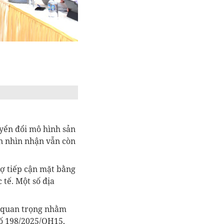
yển đổi mô hình sản
n nhìn nhận vẫn còn
rợ tiếp cận mặt bằng
 tế. Một số địa
t quan trọng nhằm
số 198/2025/QH15,