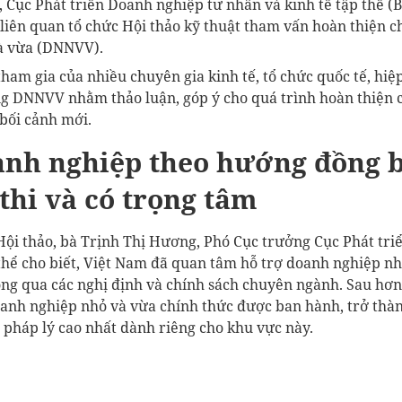
, Cục Phát triển Doanh nghiệp tư nhân và kinh tế tập thể (B
liên quan tổ chức Hội thảo kỹ thuật tham vấn hoàn thiện c
à vừa (DNNVV).
tham gia của nhiều chuyên gia kinh tế, tổ chức quốc tế, hi
ng DNNVV nhằm thảo luận, góp ý cho quá trình hoàn thiện c
bối cảnh mới.
anh nghiệp theo hướng đồng 
thi và có trọng tâm
Hội thảo, bà Trịnh Thị Hương, Phó Cục trưởng Cục Phát tri
 thể cho biết, Việt Nam đã quan tâm hỗ trợ doanh nghiệp n
ng qua các nghị định và chính sách chuyên ngành. Sau hơ
oanh nghiệp nhỏ và vừa chính thức được ban hành, trở thà
rị pháp lý cao nhất dành riêng cho khu vực này.