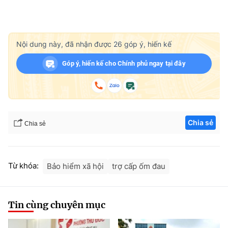
Nội dung này, đã nhận được
26
góp ý, hiến kế
Góp ý, hiến kế cho Chính phủ ngay tại đây
Chia sẻ
Chia sẻ
Từ khóa:
Bảo hiểm xã hội
trợ cấp ốm đau
Tin cùng chuyên mục