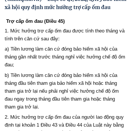
Hướng dẫn thực hiện chính sách
xã hội quy định mức hưởng trợ cấp ốm đau
Phát triển kinh tế tư nhân và doanh nghiệp dân tộc
Trợ cấp ốm đau (Điều 45)
Ocop và chuỗi giá trị Nông sản
1. Mức hưởng trợ cấp ốm đau được tính theo tháng và
tính trên căn cứ sau đây:
Kinh tế tư nhân
a) Tiền lương làm căn cứ đóng bảo hiểm xã hội của
Doanh nghiệp dân tộc
tháng gần nhất trước tháng nghỉ việc hưởng chế độ ốm
Khác
đau;
Video
b) Tiền lương làm căn cứ đóng bảo hiểm xã hội của
tháng đầu tiên tham gia bảo hiểm xã hội hoặc tháng
Photo
tham gia trở lại nếu phải nghỉ việc hưởng chế độ ốm
đau ngay trong tháng đầu tiên tham gia hoặc tháng
tham gia trở lại.
2. Mức hưởng trợ cấp ốm đau của người lao động quy
định tại khoản 1 Điều 43 và Điều 44 của Luật này bằng