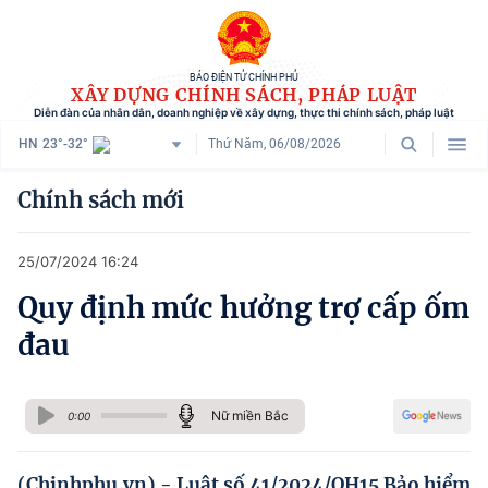
BÁO ĐIỆN TỬ CHÍNH PHỦ
XÂY DỰNG CHÍNH SÁCH, PHÁP LUẬT
Diễn đàn của nhân dân, doanh nghiệp về xây dựng, thực thi chính sách, pháp luật
HN
23°-32°
Thứ Năm, 06/08/2026
Danh mục
Chính sách mới
Trang chủ
25/07/2024 16:24
Chính sách mới
Quy định mức hưởng trợ cấp ốm
Tham vấn chính sách
đau
Người dân góp ý
Doanh nghiệp hiến kế
Nữ miền Bắc
0:00
Chính sách và cuộc sống
(Chinhphu.vn) - Luật số 41/2024/QH15 Bảo hiểm