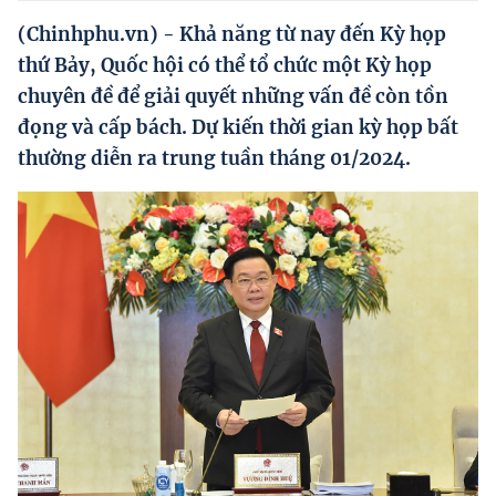
Hướng dẫn thực hiện chính sách
(Chinhphu.vn) - Khả năng từ nay đến Kỳ họp
Phát triển kinh tế tư nhân và doanh nghiệp dân tộc
thứ Bảy, Quốc hội có thể tổ chức một Kỳ họp
chuyên đề để giải quyết những vấn đề còn tồn
Ocop và chuỗi giá trị Nông sản
đọng và cấp bách. Dự kiến thời gian kỳ họp bất
Kinh tế tư nhân
thường diễn ra trung tuần tháng 01/2024.
Doanh nghiệp dân tộc
Khác
Video
Photo