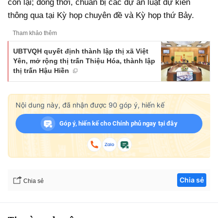
còn lại; đồng thời, chuẩn bị các dự án luật dự kiến
thông qua tại Kỳ họp chuyên đề và Kỳ họp thứ Bảy.
Tham khảo thêm
UBTVQH quyết định thành lập thị xã Việt
Yên, mở rộng thị trấn Thiệu Hóa, thành lập
thị trấn Hậu Hiền
Nội dung này, đã nhận được
90
góp ý, hiến kế
Góp ý, hiến kế cho Chính phủ ngay tại đây
Chia sẻ
Chia sẻ