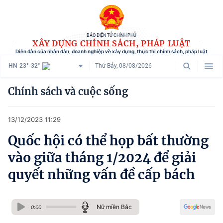
BÁO ĐIỆN TỬ CHÍNH PHỦ
XÂY DỰNG CHÍNH SÁCH, PHÁP LUẬT
Diễn đàn của nhân dân, doanh nghiệp về xây dựng, thực thi chính sách, pháp luật
HN
23°-32°
Thứ Bảy, 08/08/2026
Danh mục
Chính sách và cuộc sống
Trang chủ
13/12/2023 11:29
Chính sách mới
Quốc hội có thể họp bất thường
Tham vấn chính sách
vào giữa tháng 1/2024 để giải
Người dân góp ý
quyết những vấn đề cấp bách
Doanh nghiệp hiến kế
Nữ miền Bắc
Chính sách và cuộc sống
0:00