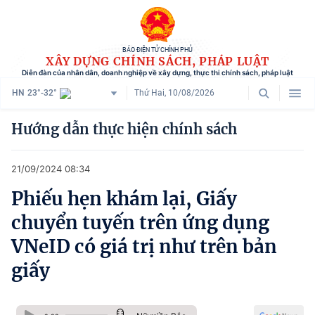
BÁO ĐIỆN TỬ CHÍNH PHỦ
XÂY DỰNG CHÍNH SÁCH, PHÁP LUẬT
Diễn đàn của nhân dân, doanh nghiệp về xây dựng, thực thi chính sách, pháp luật
HN
23°-32°
Thứ Hai, 10/08/2026
Danh mục
Hướng dẫn thực hiện chính sách
Trang chủ
21/09/2024 08:34
Chính sách mới
Phiếu hẹn khám lại, Giấy
Tham vấn chính sách
chuyển tuyến trên ứng dụng
Người dân góp ý
VNeID có giá trị như trên bản
giấy
Doanh nghiệp hiến kế
Chính sách và cuộc sống