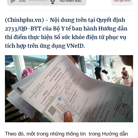
Nữ miền Bắc
0:00
Hướng dẫn thực hiện chính sách
Phát triển kinh tế tư nhân và doanh nghiệp dân tộc
(Chinhphu.vn) - Nội dung trên tại Quyết định
2733/QĐ-BYT của Bộ Y tế ban hành Hướng dẫn
Ocop và chuỗi giá trị Nông sản
thí điểm thực hiện Sổ sức khỏe điện tử phục vụ
Kinh tế tư nhân
tích hợp trên ứng dụng VNeID.
Doanh nghiệp dân tộc
Khác
Video
Photo
Theo đó, một trong những thông tin trong Hướng dẫn