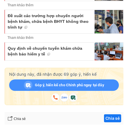
Tham khảo thêm
Đề xuất các trường hợp chuyển người
bệnh khám, chữa bệnh BHYT không theo
trình tự
Tham khảo thêm
Quy định về chuyển tuyến khám chữa
bệnh bảo hiểm y tế
Nội dung này, đã nhận được
69
góp ý, hiến kế
Góp ý, hiến kế cho Chính phủ ngay tại đây
Chia sẻ
Chia sẻ