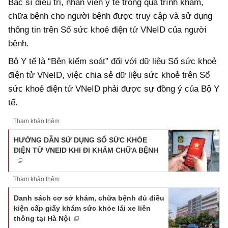
Bác sĩ điều trị, nhân viên y tế trong quá trình khám,
chữa bệnh cho người bệnh được truy cập và sử dụng
thông tin trên Sổ sức khoẻ điện tử VNeID của người
bệnh.
Bộ Y tế là “Bên kiểm soát” đối với dữ liệu Sổ sức khoẻ
điện tử VNeID, việc chia sẻ dữ liệu sức khoẻ trên Sổ
sức khoẻ điện tử VNeID phải được sự đồng ý của Bộ Y
tế.
Tham khảo thêm
HƯỚNG DẪN SỬ DỤNG SỔ SỨC KHỎE
ĐIỆN TỬ VNEID KHI ĐI KHÁM CHỮA BỆNH
Tham khảo thêm
Danh sách cơ sở khám, chữa bệnh đủ điều
kiện cấp giấy khám sức khỏe lái xe liên
thông tại Hà Nội