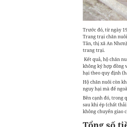
Trước đó, từ ngày 1
Trang trại chăn nuô
Tân, thị xã An Nhơn)
trang trại.
Kết quả, hộ chăn nuô
không ký hợp đồng vớ
hại theo quy định (h
Hộ chăn nuôi còn kh
nguy hại mà để ngoài
Bên cạnh đó, trong 
sau khi ép (chất th
không chuyển giao ch
Tổng số ti