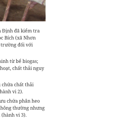
h Định đã kiểm tra
ọc Bích (xã Nhơn
 trường đối với
sinh từ bể biogas;
hoạt, chất thải nguy
 chứa chất thải
hành vi 2).
 lưu chứa phân heo
i thông thường nhưng
(hành vi 3).