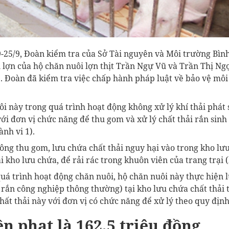
9-25/9, Đoàn kiểm tra của Sở Tài nguyên và Môi trường Bìn
i lợn của hộ chăn nuôi lợn thịt Trần Ngự Vũ và Trần Thị Ng
. Đoàn đã kiểm tra việc chấp hành pháp luật về bảo vệ môi
i này trong quá trình hoạt động không xử lý khí thải phát 
i đơn vị chức năng để thu gom và xử lý chất thải rắn sinh 
ành vi 1).
ông thu gom, lưu chứa chất thải nguy hại vào trong kho lưu
 kho lưu chứa, để rải rác trong khuôn viên của trang trại (
quá trình hoạt động chăn nuôi, hộ chăn nuôi này thực hiện
ải rắn công nghiệp thông thường) tại kho lưu chứa chất thả
ất thải này với đơn vị có chức năng để xử lý theo quy định 
ền phạt là 162,5 triệu đồng