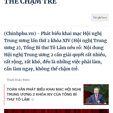
THỂ CHẬM TRỄ
Hướng dẫn thực hiện chính sách
Phát triển kinh tế tư nhân và doanh nghiệp dân tộc
Ocop và chuỗi giá trị Nông sản
(Chinhphu.vn) - Phát biểu khai mạc Hội nghị
Kinh tế tư nhân
Trung ương lần thứ 2 khóa XIV (Hội nghị Trung
Doanh nghiệp dân tộc
ương 2), Tổng Bí thư Tô Lâm nêu rõ: Nội dung
Hội nghị Trung ương 2 cần giải quyết rất nhiều,
Khác
rất rộng, rất khó, đều là những việc phải làm,
Video
cần làm ngay, không thể chậm trễ.
Photo
Tham khảo thêm
TOÀN VĂN PHÁT BIỂU KHAI MẠC HỘI NGHỊ
TRUNG ƯƠNG 2 KHÓA XIV CỦA TỔNG BÍ
THƯ TÔ LÂM