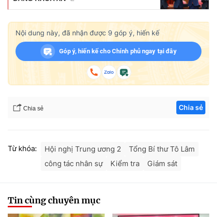
Nội dung này, đã nhận được
9
góp ý, hiến kế
Góp ý, hiến kế cho Chính phủ ngay tại đây
Chia sẻ
Chia sẻ
Từ khóa:
Hội nghị Trung ương 2
Tổng Bí thư Tô Lâm
công tác nhân sự
Kiểm tra
Giám sát
Tin cùng chuyên mục