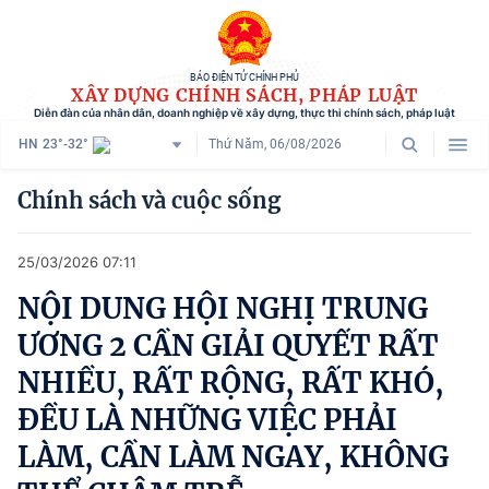
BÁO ĐIỆN TỬ CHÍNH PHỦ
XÂY DỰNG CHÍNH SÁCH, PHÁP LUẬT
Diễn đàn của nhân dân, doanh nghiệp về xây dựng, thực thi chính sách, pháp luật
HN
23°-32°
Thứ Năm, 06/08/2026
Danh mục
Chính sách và cuộc sống
Trang chủ
25/03/2026 07:11
Chính sách mới
NỘI DUNG HỘI NGHỊ TRUNG
Tham vấn chính sách
ƯƠNG 2 CẦN GIẢI QUYẾT RẤT
Người dân góp ý
NHIỀU, RẤT RỘNG, RẤT KHÓ,
ĐỀU LÀ NHỮNG VIỆC PHẢI
Doanh nghiệp hiến kế
LÀM, CẦN LÀM NGAY, KHÔNG
Chính sách và cuộc sống