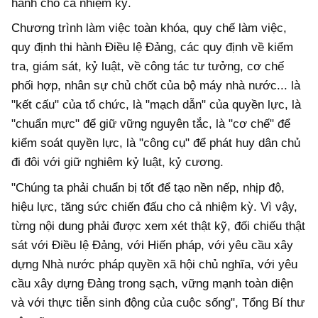
hành cho cả nhiệm kỳ.
Chương trình làm việc toàn khóa, quy chế làm việc,
quy định thi hành Điều lệ Đảng, các quy định về kiểm
tra, giám sát, kỷ luật, về công tác tư tưởng, cơ chế
phối hợp, nhân sự chủ chốt của bộ máy nhà nước... là
"kết cấu" của tổ chức, là "mạch dẫn" của quyền lực, là
"chuẩn mực" để giữ vững nguyên tắc, là "cơ chế" để
kiểm soát quyền lực, là "công cụ" để phát huy dân chủ
đi đôi với giữ nghiêm kỷ luật, kỷ cương.
"Chúng ta phải chuẩn bị tốt để tạo nền nếp, nhịp độ,
hiệu lực, tăng sức chiến đấu cho cả nhiệm kỳ. Vì vậy,
từng nội dung phải được xem xét thật kỹ, đối chiếu thật
sát với Điều lệ Đảng, với Hiến pháp, với yêu cầu xây
dựng Nhà nước pháp quyền xã hội chủ nghĩa, với yêu
cầu xây dựng Đảng trong sạch, vững mạnh toàn diện
và với thực tiễn sinh động của cuộc sống", Tổng Bí thư