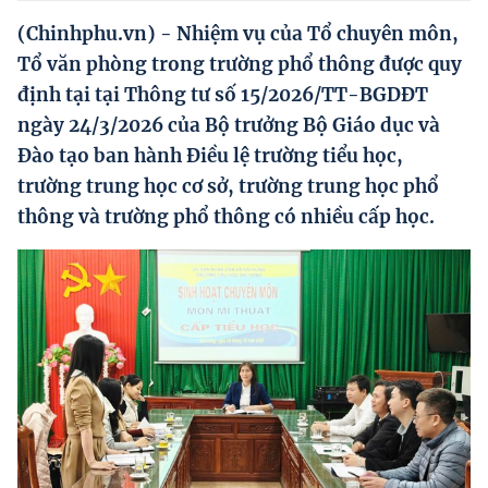
Hướng dẫn thực hiện chính sách
(Chinhphu.vn) - Nhiệm vụ của Tổ chuyên môn,
Phát triển kinh tế tư nhân và doanh nghiệp dân tộc
Tổ văn phòng trong trường phổ thông được quy
định tại tại Thông tư số 15/2026/TT-BGDĐT
Ocop và chuỗi giá trị Nông sản
ngày 24/3/2026 của Bộ trưởng Bộ Giáo dục và
Kinh tế tư nhân
Đào tạo ban hành Điều lệ trường tiểu học,
trường trung học cơ sở, trường trung học phổ
Doanh nghiệp dân tộc
thông và trường phổ thông có nhiều cấp học.
Khác
Video
Photo