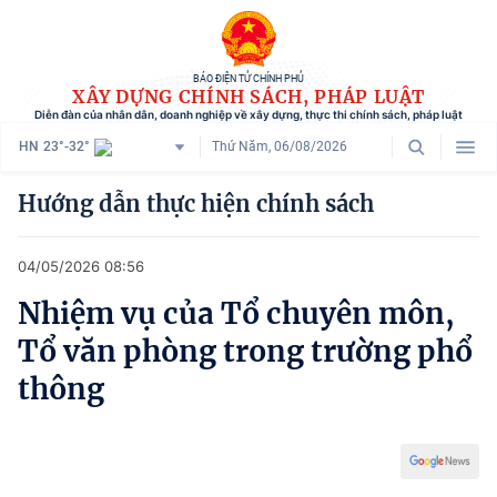
BÁO ĐIỆN TỬ CHÍNH PHỦ
XÂY DỰNG CHÍNH SÁCH, PHÁP LUẬT
Diễn đàn của nhân dân, doanh nghiệp về xây dựng, thực thi chính sách, pháp luật
HN
23°-32°
Thứ Năm, 06/08/2026
Danh mục
Hướng dẫn thực hiện chính sách
Trang chủ
04/05/2026 08:56
Chính sách mới
Nhiệm vụ của Tổ chuyên môn,
Tham vấn chính sách
Tổ văn phòng trong trường phổ
Người dân góp ý
thông
Doanh nghiệp hiến kế
Chính sách và cuộc sống