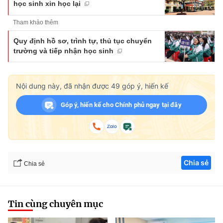
học sinh xin học lại
Tham khảo thêm
Quy định hồ sơ, trình tự, thủ tục chuyển
trường và tiếp nhận học sinh
Nội dung này, đã nhận được
49
góp ý, hiến kế
Góp ý, hiến kế cho Chính phủ ngay tại đây
Chia sẻ
Chia sẻ
Tin cùng chuyên mục