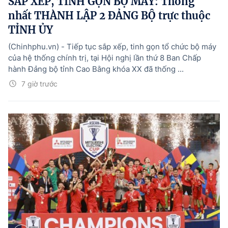
SẮP XẾP, TINH GỌN BỘ MÁY: Thống
nhất THÀNH LẬP 2 ĐẢNG BỘ trực thuộc
TỈNH ỦY
(Chinhphu.vn) - Tiếp tục sắp xếp, tinh gọn tổ chức bộ máy
của hệ thống chính trị, tại Hội nghị lần thứ 8 Ban Chấp
hành Đảng bộ tỉnh Cao Bằng khóa XX đã thống ...
7 giờ trước