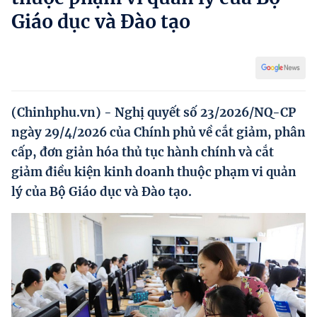
Hướng dẫn thực hiện chính sách
Giáo dục và Đào tạo
Phát triển kinh tế tư nhân và doanh nghiệp dân tộc
Ocop và chuỗi giá trị Nông sản
Kinh tế tư nhân
(Chinhphu.vn) - Nghị quyết số 23/2026/NQ-CP
Doanh nghiệp dân tộc
ngày 29/4/2026 của Chính phủ về cắt giảm, phân
cấp, đơn giản hóa thủ tục hành chính và cắt
Khác
giảm điều kiện kinh doanh thuộc phạm vi quản
Video
lý của Bộ Giáo dục và Đào tạo.
Photo