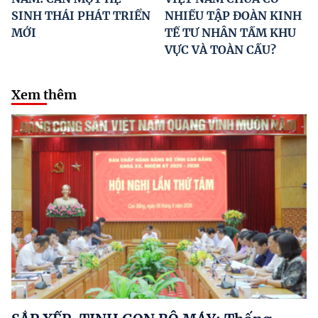
SINH THÁI PHÁT TRIỂN
NHIỀU TẬP ĐOÀN KINH
MỚI
TẾ TƯ NHÂN TẦM KHU
VỰC VÀ TOÀN CẦU?
Xem thêm