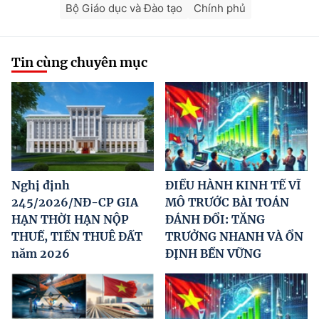
Bộ Giáo dục và Đào tạo
Chính phủ
Tin cùng chuyên mục
Nghị định
ĐIỀU HÀNH KINH TẾ VĨ
245/2026/NĐ-CP GIA
MÔ TRƯỚC BÀI TOÁN
HẠN THỜI HẠN NỘP
ĐÁNH ĐỔI: TĂNG
THUẾ, TIỀN THUÊ ĐẤT
TRƯỞNG NHANH VÀ ỔN
năm 2026
ĐỊNH BỀN VỮNG