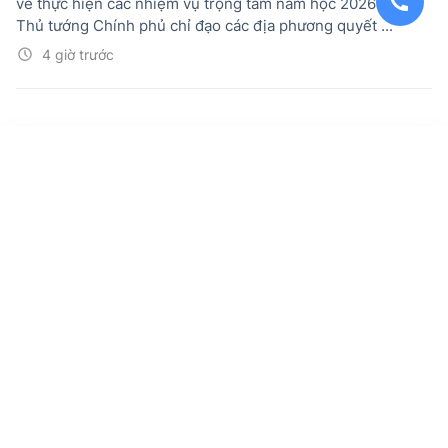
về thực hiện các nhiệm vụ trọng tâm năm học 2026-2027,
Thủ tướng Chính phủ chỉ đạo các địa phương quyết ...
4 giờ trước
Kiến nghị Công nhận tham gia bảo vệ Tổ
quốc cho người tham gia chiến tranh biên