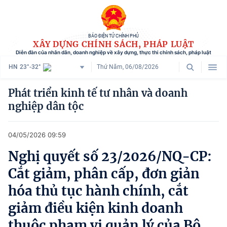
BÁO ĐIỆN TỬ CHÍNH PHỦ
XÂY DỰNG CHÍNH SÁCH, PHÁP LUẬT
Diễn đàn của nhân dân, doanh nghiệp về xây dựng, thực thi chính sách, pháp luật
HN
23°-32°
Thứ Năm, 06/08/2026
Danh mục
Phát triển kinh tế tư nhân và doanh
nghiệp dân tộc
Trang chủ
Chính sách mới
04/05/2026 09:59
Tham vấn chính sách
Nghị quyết số 23/2026/NQ-CP:
Cắt giảm, phân cấp, đơn giản
Người dân góp ý
hóa thủ tục hành chính, cắt
Doanh nghiệp hiến kế
giảm điều kiện kinh doanh
Chính sách và cuộc sống
thuộc phạm vi quản lý của Bộ