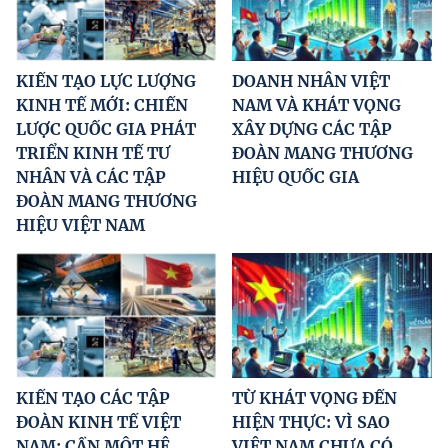
KIẾN TẠO LỰC LƯỢNG
DOANH NHÂN VIỆT
KINH TẾ MỚI: CHIẾN
NAM VÀ KHÁT VỌNG
LƯỢC QUỐC GIA PHÁT
XÂY DỰNG CÁC TẬP
TRIỂN KINH TẾ TƯ
ĐOÀN MANG THƯƠNG
NHÂN VÀ CÁC TẬP
HIỆU QUỐC GIA
ĐOÀN MANG THƯƠNG
HIỆU VIỆT NAM
KIẾN TẠO CÁC TẬP
TỪ KHÁT VỌNG ĐẾN
ĐOÀN KINH TẾ VIỆT
HIỆN THỰC: VÌ SAO
NAM: CẦN MỘT HỆ
VIỆT NAM CHƯA CÓ