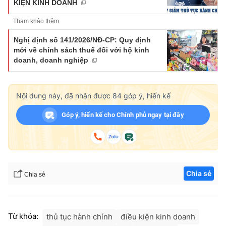
KIỆN KINH DOANH
Tham khảo thêm
Nghị định số 141/2026/NĐ-CP: Quy định
mới về chính sách thuế đối với hộ kinh
doanh, doanh nghiệp
Nội dung này, đã nhận được
84
góp ý, hiến kế
Góp ý, hiến kế cho Chính phủ ngay tại đây
Chia sẻ
Chia sẻ
Từ khóa:
thủ tục hành chính
điều kiện kinh doanh