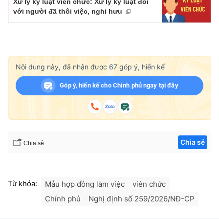
Xử lý kỷ luật viên chức: Xử lý kỷ luật đối
với người đã thôi việc, nghỉ hưu
Nội dung này, đã nhận được
67
góp ý, hiến kế
Góp ý, hiến kế cho Chính phủ ngay tại đây
Chia sẻ
Chia sẻ
Từ khóa:
Mẫu hợp đồng làm việc
viên chức
Chính phủ
Nghị định số 259/2026/NĐ-CP