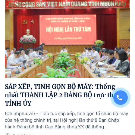
SẮP XẾP, TINH GỌN BỘ MÁY: Thống
nhất THÀNH LẬP 2 ĐẢNG BỘ trực thuộc
TỈNH ỦY
(Chinhphu.vn) - Tiếp tục sắp xếp, tinh gọn tổ chức bộ máy
của hệ thống chính trị, tại Hội nghị lần thứ 8 Ban Chấp
hành Đảng bộ tỉnh Cao Bằng khóa XX đã thống ...