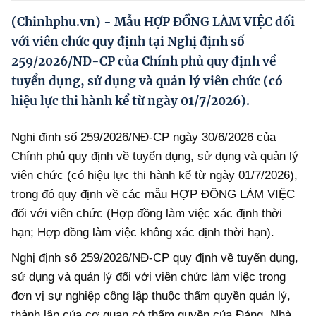
Hướng dẫn thực hiện chính sách
(Chinhphu.vn) - Mẫu HỢP ĐỒNG LÀM VIỆC đối
Phát triển kinh tế tư nhân và doanh nghiệp dân tộc
với viên chức quy định tại Nghị định số
259/2026/NĐ-CP của Chính phủ quy định về
Ocop và chuỗi giá trị Nông sản
tuyển dụng, sử dụng và quản lý viên chức (có
Kinh tế tư nhân
hiệu lực thi hành kể từ ngày 01/7/2026).
Doanh nghiệp dân tộc
Nghị định số 259/2026/NĐ-CP ngày 30/6/2026 của
Khác
Chính phủ quy định về tuyển dụng, sử dụng và quản lý
viên chức (có hiệu lực thi hành kể từ ngày 01/7/2026),
Video
trong đó quy định về các mẫu HỢP ĐỒNG LÀM VIỆC
Photo
đối với viên chức (Hợp đồng làm việc xác định thời
hạn; Hợp đồng làm việc không xác định thời hạn).
Nghị định số 259/2026/NĐ-CP quy định về tuyển dụng,
sử dụng và quản lý đối với viên chức làm việc trong
đơn vị sự nghiệp công lập thuộc thẩm quyền quản lý,
thành lập của cơ quan có thẩm quyền của Đảng, Nhà