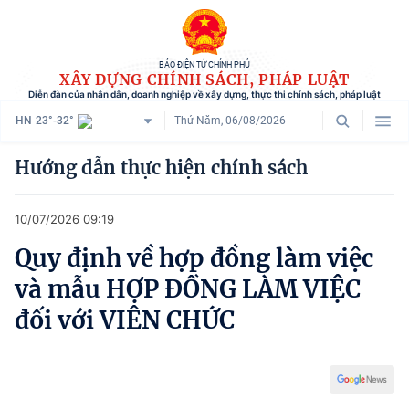
BÁO ĐIỆN TỬ CHÍNH PHỦ
XÂY DỰNG CHÍNH SÁCH, PHÁP LUẬT
Diễn đàn của nhân dân, doanh nghiệp về xây dựng, thực thi chính sách, pháp luật
HN
23°-32°
Thứ Năm, 06/08/2026
Danh mục
Hướng dẫn thực hiện chính sách
Trang chủ
10/07/2026 09:19
Chính sách mới
Quy định về hợp đồng làm việc
Tham vấn chính sách
và mẫu HỢP ĐỒNG LÀM VIỆC
Người dân góp ý
đối với VIÊN CHỨC
Doanh nghiệp hiến kế
Chính sách và cuộc sống