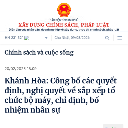
BÁO ĐIỆN TỬ CHÍNH PHỦ
XÂY DỰNG CHÍNH SÁCH, PHÁP LUẬT
Diễn đàn của nhân dân, doanh nghiệp về xây dựng, thực thi chính sách, pháp luật
HN
23°-32°
Chủ Nhật, 09/08/2026
Danh mục
Chính sách và cuộc sống
Trang chủ
20/02/2025 18:09
Chính sách mới
Khánh Hòa: Công bố các quyết
Tham vấn chính sách
định, nghị quyết về sắp xếp tổ
Người dân góp ý
chức bộ máy, chỉ định, bổ
nhiệm nhân sự
Doanh nghiệp hiến kế
Chính sách và cuộc sống