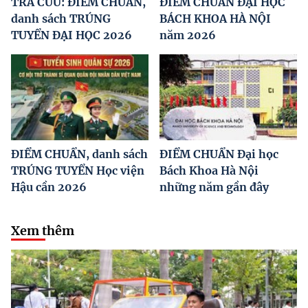
TRA CỨU: ĐIỂM CHUẨN,
ĐIỂM CHUẨN ĐẠI HỌC
danh sách TRÚNG
BÁCH KHOA HÀ NỘI
TUYỂN ĐẠI HỌC 2026
năm 2026
ĐIỂM CHUẨN, danh sách
ĐIỂM CHUẨN Đại học
TRÚNG TUYỂN Học viện
Bách Khoa Hà Nội
Hậu cần 2026
những năm gần đây
Xem thêm