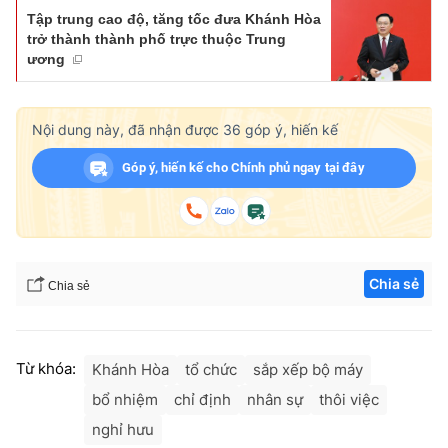
Tập trung cao độ, tăng tốc đưa Khánh Hòa
trở thành thành phố trực thuộc Trung
ương
Nội dung này, đã nhận được
36
góp ý, hiến kế
Góp ý, hiến kế cho Chính phủ ngay tại đây
Chia sẻ
Chia sẻ
Từ khóa:
Khánh Hòa
tổ chức
sắp xếp bộ máy
bổ nhiệm
chỉ định
nhân sự
thôi việc
nghỉ hưu