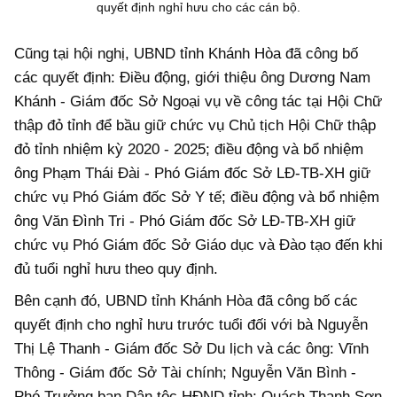
quyết định nghỉ hưu cho các cán bộ.
Cũng tại hội nghị, UBND tỉnh Khánh Hòa đã công bố
các quyết định: Điều động, giới thiệu ông Dương Nam
Khánh - Giám đốc Sở Ngoại vụ về công tác tại Hội Chữ
thập đỏ tỉnh để bầu giữ chức vụ Chủ tịch Hội Chữ thập
đỏ tỉnh nhiệm kỳ 2020 - 2025; điều động và bổ nhiệm
ông Phạm Thái Đài - Phó Giám đốc Sở LĐ-TB-XH giữ
chức vụ Phó Giám đốc Sở Y tế; điều động và bổ nhiệm
ông Văn Đình Tri - Phó Giám đốc Sở LĐ-TB-XH giữ
chức vụ
Phó Giám đốc Sở Giáo dục
và Đào tạo đến khi
đủ tuổi nghỉ hưu theo quy định.
Bên cạnh đó, UBND tỉnh Khánh Hòa đã công bố các
quyết định cho nghỉ hưu trước tuổi đối với bà Nguyễn
Thị Lệ Thanh - Giám đốc Sở Du lịch và các ông: Vĩnh
Thông - Giám đốc Sở Tài chính; Nguyễn Văn Bình -
Phó Trưởng ban Dân tộc HĐND tỉnh; Quách Thanh Sơn