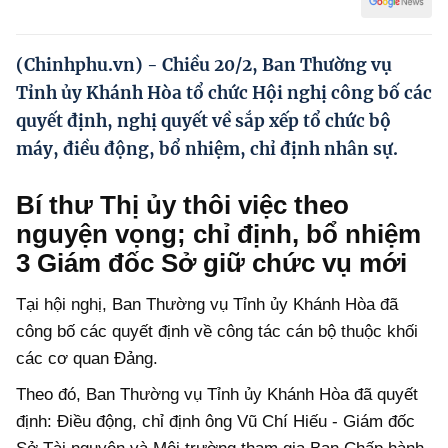
Hướng dẫn thực hiện chính sách
Phát triển kinh tế tư nhân và doanh nghiệp dân tộc
(Chinhphu.vn) - Chiều 20/2, Ban Thường vụ
Tỉnh ủy Khánh Hòa tổ chức Hội nghị công bố các
Ocop và chuỗi giá trị Nông sản
quyết định, nghị quyết về sắp xếp tổ chức bộ
Kinh tế tư nhân
máy, điều động, bổ nhiệm, chỉ định nhân sự.
Doanh nghiệp dân tộc
Bí thư Thị ủy thôi việc theo
Khác
nguyện vọng; chỉ định, bổ nhiệm
Video
3 Giám đốc Sở giữ chức vụ mới
Photo
Tại hội nghị, Ban Thường vụ Tỉnh ủy Khánh Hòa đã
công bố các quyết định về công tác cán bộ thuộc khối
các cơ quan Đảng.
T
heo đó, Ban Thường vụ Tỉnh ủy Khánh Hòa đã quyết
định:
Điều động,
chỉ định ông Vũ Chí Hiếu - Giám đốc