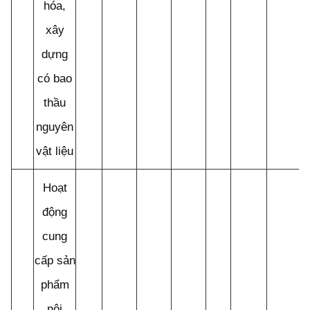
hóa,
xây
dựng
có bao
thầu
nguyên
vật liệu
Hoạt
động
cung
cấp sản
phẩm
nội