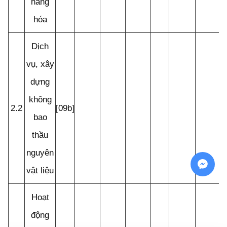
hàng
hóa
Dịch
vụ, xây
dựng
không
2.2
[09b]
bao
thầu
nguyên
vật liệu
Hoạt
động