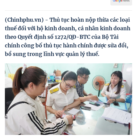
Hướng dẫn thực hiện chính sách
Phát triển kinh tế tư nhân và doanh nghiệp dân tộc
(Chinhphu.vn) - Thủ tục hoàn nộp thừa các loại
thuế đối với hộ kinh doanh, cá nhân kinh doanh
Ocop và chuỗi giá trị Nông sản
theo Quyết định số 1272/QĐ-BTC của Bộ Tài
Kinh tế tư nhân
chính công bố thủ tục hành chính được sửa đổi,
bổ sung trong lĩnh vực quản lý thuế.
Doanh nghiệp dân tộc
Khác
Video
Photo