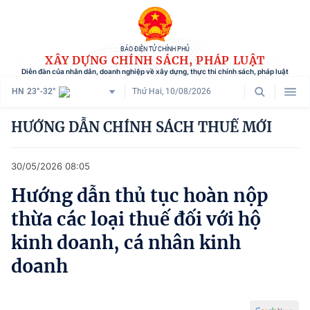
BÁO ĐIỆN TỬ CHÍNH PHỦ
XÂY DỰNG CHÍNH SÁCH, PHÁP LUẬT
Diễn đàn của nhân dân, doanh nghiệp về xây dựng, thực thi chính sách, pháp luật
HN
23°-32°
Thứ Hai, 10/08/2026
Danh mục
HƯỚNG DẪN CHÍNH SÁCH THUẾ MỚI
Trang chủ
30/05/2026 08:05
Chính sách mới
Hướng dẫn thủ tục hoàn nộp
Tham vấn chính sách
thừa các loại thuế đối với hộ
Người dân góp ý
kinh doanh, cá nhân kinh
doanh
Doanh nghiệp hiến kế
Chính sách và cuộc sống