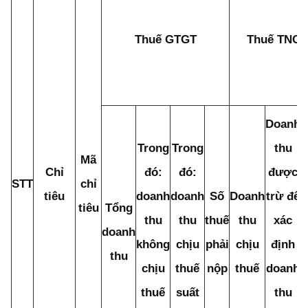
Thuế GTGT
Thuế TNC
Doanh
Trong
Trong
thu
Mã
Chỉ
đó:
đó:
được
STT
chỉ
tiêu
doanh
doanh
Số
Doanh
trừ để
tiêu
Tổng
thu
thu
thuế
thu
xác
t
doanh
không
chịu
phải
chịu
định
p
thu
chịu
thuế
nộp
thuế
doanh
thuế
suất
thu