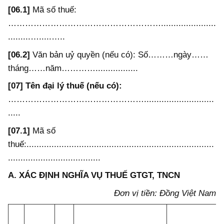
[06.1]
Mã số thuế:
………………………………………………......................
.........….....…..
[06.2]
Văn bản uỷ quyền (nếu có): Số………ngày……
tháng……năm………….................
[07] Tên đại lý thuế (nếu có):
…………………………………………............................
.....
[07.1]
Mã số
thuế:...........................................................................
.....................................
A. XÁC ĐỊNH NGHĨA VỤ THUẾ GTGT, TNCN
Đơn vị tiền: Đồng Việt Nam