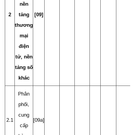
nền
2
tảng
[09]
thương
mại
điện
tử, nền
tảng số
khác
Phân
phối,
cung
2.1
[09a]
cấp