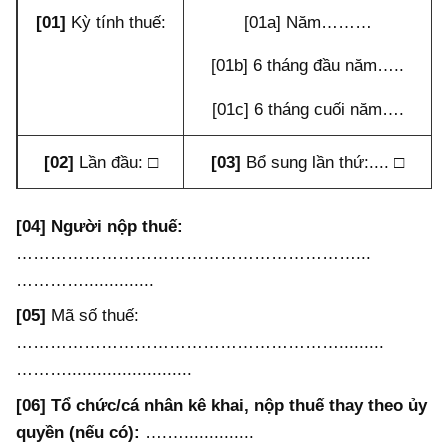
[01]
Kỳ tính thuế:
[01a] Năm………
[01b] 6 tháng đầu năm…..
[01c] 6 tháng cuối năm….
[02]
Lần đầu: □
[03]
Bổ sung lần thứ:.... □
[04]
Người nộp thuế:
……………………………………………………...
…………..............
[05]
Mã số thuế:
………………………………………………….........
……….........................
[06] Tổ chức/cá nhân kê khai, nộp thuế thay theo ủy
quyền (nếu có):
….…..............