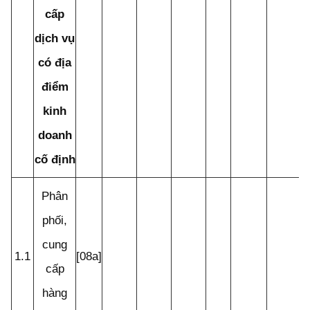
cấp
dịch vụ
có địa
điểm
kinh
doanh
cố định
Phân
phối,
cung
1.1
[08a]
cấp
hàng