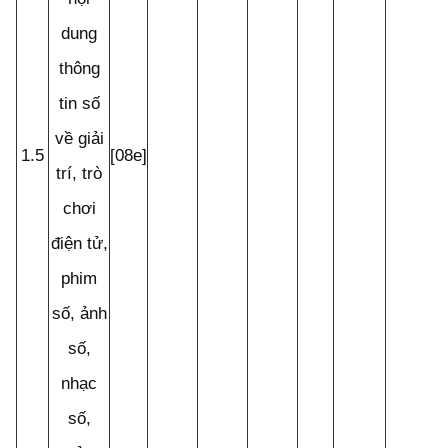
dung
thông
tin số
về giải
1.5
[08e]
trí, trò
chơi
điện tử,
phim
số, ảnh
số,
nhạc
số,