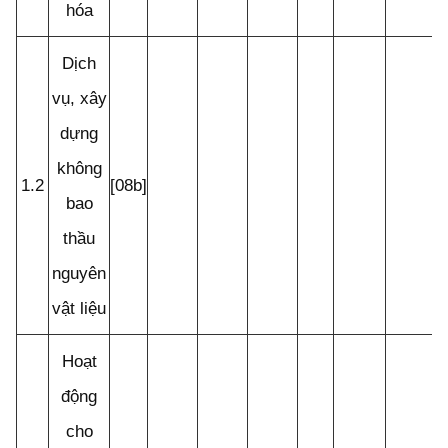
hóa
Dịch
vụ, xây
dựng
không
1.2
[08b]
bao
thầu
nguyên
vật liệu
Hoạt
động
cho