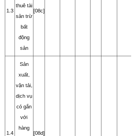
thuê tài
1.3
[08c]
sản trừ
bất
động
sản
Sản
xuất,
vận tải,
dịch vụ
có gắn
với
hàng
1.4
[08d]