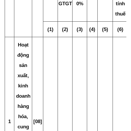
GTGT
0%
tính
thuế
(1)
(2)
(3)
(4)
(5)
(6)
Hoạt
động
sản
xuất,
kinh
doanh
hàng
hóa,
1
[08]
cung