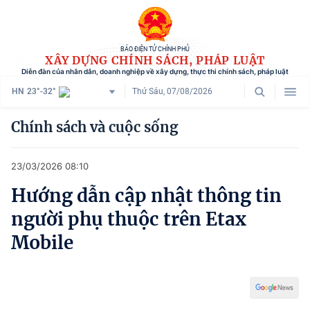
BÁO ĐIỆN TỬ CHÍNH PHỦ
XÂY DỰNG CHÍNH SÁCH, PHÁP LUẬT
Diễn đàn của nhân dân, doanh nghiệp về xây dựng, thực thi chính sách, pháp luật
HN
23°-32°
Thứ Sáu, 07/08/2026
Danh mục
Chính sách và cuộc sống
Trang chủ
23/03/2026 08:10
Chính sách mới
Hướng dẫn cập nhật thông tin
Tham vấn chính sách
người phụ thuộc trên Etax
Người dân góp ý
Mobile
Doanh nghiệp hiến kế
Chính sách và cuộc sống