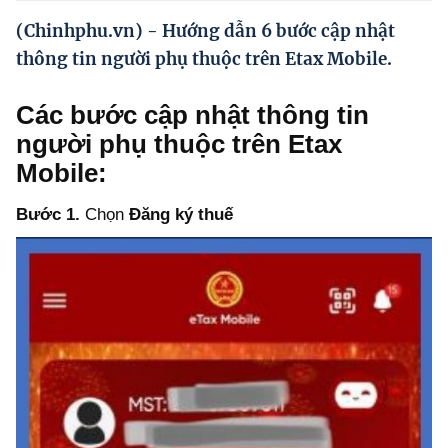
Hướng dẫn thực hiện chính sách
(Chinhphu.vn) - Hướng dẫn 6 bước cập nhật
Phát triển kinh tế tư nhân và doanh nghiệp dân tộc
thông tin người phụ thuộc trên Etax Mobile.
Ocop và chuỗi giá trị Nông sản
Các bước cập nhật thông tin
Kinh tế tư nhân
người phụ thuộc trên
Etax
Mobile:
Doanh nghiệp dân tộc
Bước 1.
Chọn
Đăng ký thuế
Khác
Video
Photo