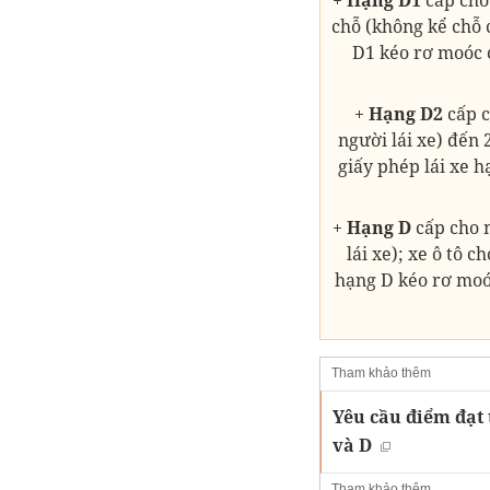
chỗ (không kể chỗ c
D1 kéo rơ moóc c
+
Hạng D2
cấp c
người lái xe) đến
giấy phép lái xe h
+
Hạng D
cấp cho n
lái xe); xe ô tô 
hạng D kéo rơ moóc
Tham khảo thêm
Yêu cầu điểm đạt t
và D
Tham khảo thêm