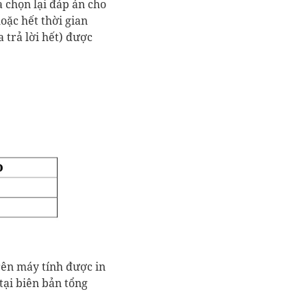
a chọn lại đáp án cho
oặc hết thời gian
a trả lời hết) được
rên máy tính được in
tại biên bản tổng