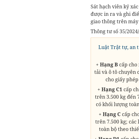
Sát hạch viên ký xác
được in ra và ghi đ
giao thông trên máy 
Thông tư số 35/2024/
Luật Trật tự, an
+
Hạng B
cấp cho n
tải và ô tô chuyên 
cho giấy phép 
+
Hạng C1
cấp cho
trên 3.500 kg đến 7
có khối lượng toàn
+
Hạng C
cấp cho
trên 7.500 kg; các
toàn bộ theo thiế
+
Hạng D1
cấp cho 