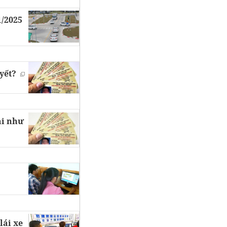
1/2025
uyết?
ại như
lái xe