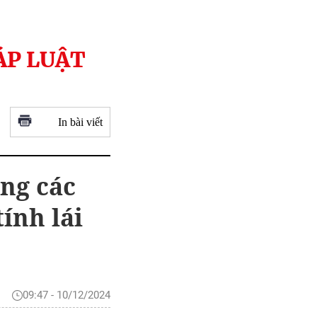
ÁP LUẬT
In bài viết
ỏng các
ính lái
09:47 - 10/12/2024