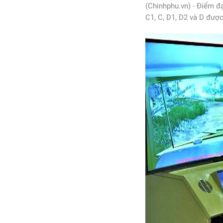
(Chinhphu.vn) - Điểm đạ
C1, C, D1, D2 và D đượ