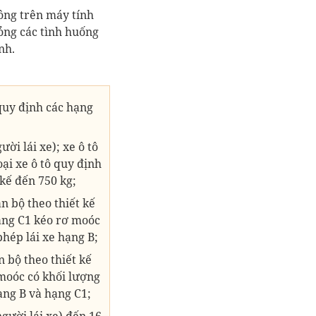
hông trên máy tính
ỏng các tình huống
nh.
quy định các hạng
ời lái xe); xe ô tô
oại xe ô tô quy định
 kế đến 750 kg;
n bộ theo thiết kế
 hạng C1 kéo rơ moóc
phép lái xe hạng B;
n bộ theo thiết kế
 moóc có khối lượng
hạng B và hạng C1;
gười lái xe) đến 16