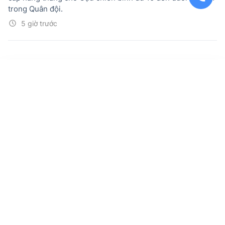
trong Quân đội.
5 giờ trước
Khuyến cáo người nộp thuế ở trạng thái
03, 06: Cần chủ động xử lý để tránh rủi ro