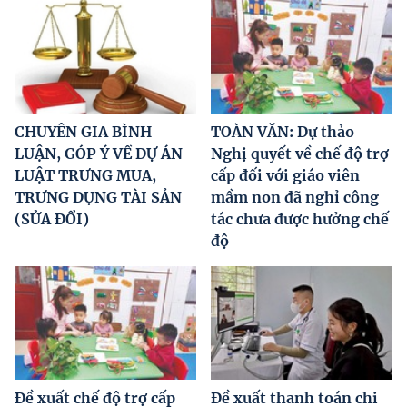
CHUYÊN GIA BÌNH
TOÀN VĂN: Dự thảo
LUẬN, GÓP Ý VỀ DỰ ÁN
Nghị quyết về chế độ trợ
LUẬT TRƯNG MUA,
cấp đối với giáo viên
TRƯNG DỤNG TÀI SẢN
mầm non đã nghỉ công
(SỬA ĐỔI)
tác chưa được hưởng chế
độ
Đề xuất chế độ trợ cấp
Đề xuất thanh toán chi