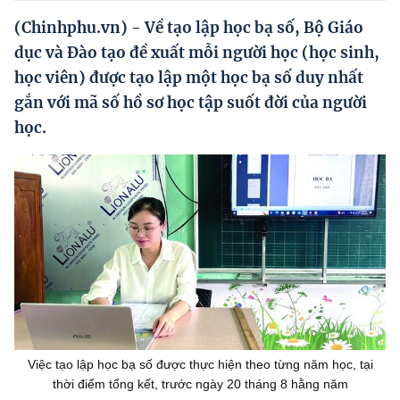
Hướng dẫn thực hiện chính sách
(Chinhphu.vn) - Về tạo lập học bạ số, Bộ Giáo
Phát triển kinh tế tư nhân và doanh nghiệp dân tộc
dục và Đào tạo đề xuất mỗi người học (học sinh,
học viên) được tạo lập một học bạ số duy nhất
Ocop và chuỗi giá trị Nông sản
gắn với mã số hồ sơ học tập suốt đời của người
Kinh tế tư nhân
học.
Doanh nghiệp dân tộc
Khác
Video
Photo
Việc tạo lập học bạ số được thực hiện theo từng năm học, tại
thời điểm tổng kết, trước ngày 20 tháng 8 hằng năm