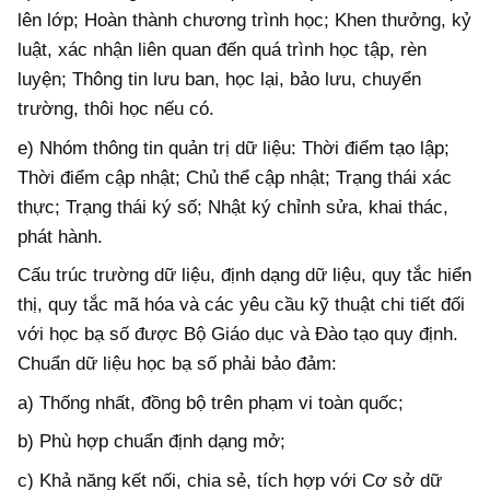
lên lớp; Hoàn thành chương trình học; Khen thưởng, kỷ
luật, xác nhận liên quan đến quá trình học tập, rèn
luyện; Thông tin lưu ban, học lại, bảo lưu, chuyển
trường, thôi học nếu có.
e) Nhóm thông tin quản trị dữ liệu: Thời điểm tạo lập;
Thời điểm cập nhật; Chủ thể cập nhật; Trạng thái xác
thực; Trạng thái ký số; Nhật ký chỉnh sửa, khai thác,
phát hành.
Cấu trúc trường dữ liệu, định dạng dữ liệu, quy tắc hiển
thị, quy tắc mã hóa và các yêu cầu kỹ thuật chi tiết đối
với học bạ số được Bộ Giáo dục và Đào tạo quy định.
Chuẩn dữ liệu học bạ số phải bảo đảm:
a) Thống nhất, đồng bộ trên phạm vi toàn quốc;
b) Phù hợp chuẩn định dạng mở;
c) Khả năng kết nối, chia sẻ, tích hợp với Cơ sở dữ