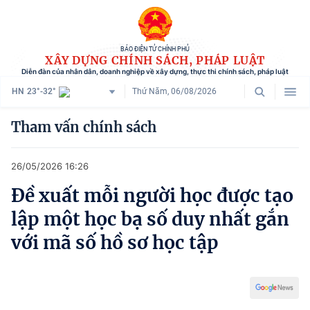
BÁO ĐIỆN TỬ CHÍNH PHỦ
XÂY DỰNG CHÍNH SÁCH, PHÁP LUẬT
Diễn đàn của nhân dân, doanh nghiệp về xây dựng, thực thi chính sách, pháp luật
HN
23°-32°
Thứ Năm, 06/08/2026
Danh mục
Tham vấn chính sách
Trang chủ
26/05/2026 16:26
Chính sách mới
Đề xuất mỗi người học được tạo
Tham vấn chính sách
lập một học bạ số duy nhất gắn
Người dân góp ý
với mã số hồ sơ học tập
Doanh nghiệp hiến kế
Chính sách và cuộc sống