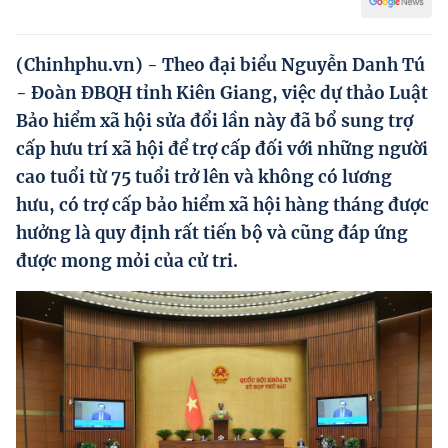
Hướng dẫn thực hiện chính sách
Phát triển kinh tế tư nhân và doanh nghiệp dân tộc
(Chinhphu.vn) - Theo đại biểu Nguyễn Danh Tú
- Đoàn ĐBQH tỉnh Kiên Giang, việc dự thảo Luật
Ocop và chuỗi giá trị Nông sản
Bảo hiểm xã hội sửa đổi lần này đã bổ sung trợ
Kinh tế tư nhân
cấp hưu trí xã hội để trợ cấp đối với những người
cao tuổi từ 75 tuổi trở lên và không có lương
Doanh nghiệp dân tộc
hưu, có trợ cấp bảo hiểm xã hội hàng tháng được
Khác
hưởng là quy định rất tiến bộ và cũng đáp ứng
Video
được mong mỏi của cử tri.
Photo