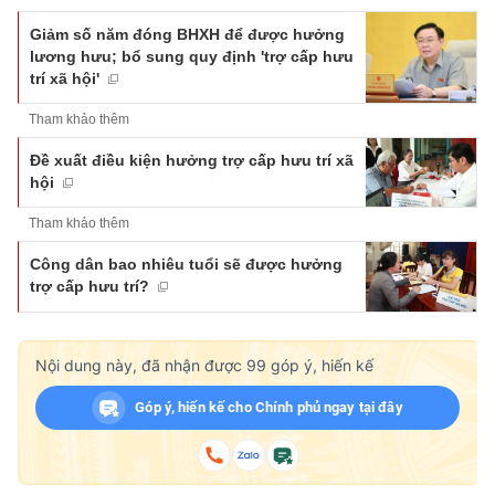
Giảm số năm đóng BHXH để được hưởng
lương hưu; bổ sung quy định 'trợ cấp hưu
trí xã hội'
Tham khảo thêm
Đề xuất điều kiện hưởng trợ cấp hưu trí xã
hội
Tham khảo thêm
Công dân bao nhiêu tuổi sẽ được hưởng
trợ cấp hưu trí?
Nội dung này, đã nhận được
99
góp ý, hiến kế
Góp ý, hiến kế cho Chính phủ ngay tại đây