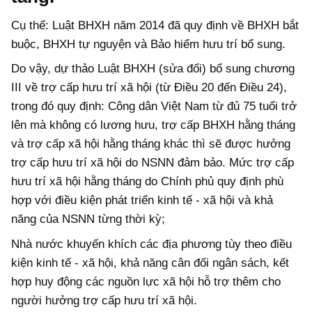
Cụ thể: Luật BHXH năm 2014 đã quy định về BHXH bắt
buộc, BHXH tự nguyện và Bảo hiểm hưu trí bổ sung.
Do vậy, dự thảo Luật BHXH (sửa đổi) bổ sung chương
III về trợ cấp hưu trí xã hội (từ Điều 20 đến Điều 24),
trong đó quy định: Công dân Việt Nam từ đủ 75 tuổi trở
lên mà không có lương hưu, trợ cấp BHXH hằng tháng
và trợ cấp xã hội hằng tháng khác thì sẽ được hưởng
trợ cấp hưu trí xã hội do NSNN đảm bảo. Mức trợ cấp
hưu trí xã hội hằng tháng do Chính phủ quy định phù
hợp với điều kiện phát triển kinh tế - xã hội và khả
năng của NSNN từng thời kỳ;
Nhà nước khuyến khích các địa phương tùy theo điều
kiện kinh tế - xã hội, khả năng cân đối ngân sách, kết
hợp huy động các nguồn lực xã hội hỗ trợ thêm cho
người hưởng trợ cấp hưu trí xã hội.