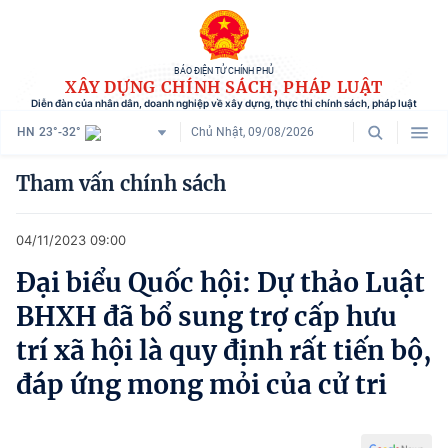
BÁO ĐIỆN TỬ CHÍNH PHỦ
XÂY DỰNG CHÍNH SÁCH, PHÁP LUẬT
Diễn đàn của nhân dân, doanh nghiệp về xây dựng, thực thi chính sách, pháp luật
HN
23°-32°
Chủ Nhật, 09/08/2026
Danh mục
Tham vấn chính sách
Trang chủ
04/11/2023 09:00
Chính sách mới
Đại biểu Quốc hội: Dự thảo Luật
Tham vấn chính sách
BHXH đã bổ sung trợ cấp hưu
Người dân góp ý
trí xã hội là quy định rất tiến bộ,
đáp ứng mong mỏi của cử tri
Doanh nghiệp hiến kế
Chính sách và cuộc sống