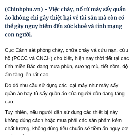
Hướng dẫn thực hiện chính sách
(Chinhphu.vn) - Việc cháy, nổ từ máy sấy quần
Phát triển kinh tế tư nhân và doanh nghiệp dân tộc
áo không chỉ gây thiệt hại về tài sản mà còn có
thể gây nguy hiểm đến sức khoẻ và tính mạng
Ocop và chuỗi giá trị Nông sản
con người.
Kinh tế tư nhân
Cục Cảnh sát phòng cháy, chữa cháy và cứu nạn, cứu
Doanh nghiệp dân tộc
hộ (PCCC và CNCH) cho biết, hiện nay thời tiết tại các
Khác
tỉnh miền Bắc đang mưa phùn, sương mù, tiết nồm, độ
ẩm tăng lên rất cao.
Video
Do đó nhu cầu sử dụng các loại máy như máy sấy
Photo
quần áo hay tủ sấy quần áo của người dân đang tăng
cao.
Tuy nhiên, nếu người dân sử dụng các thiết bị này
không đúng cách hoặc mua phải các sản phẩm kém
chất lượng, không đúng tiêu chuẩn sẽ tiềm ẩn nguy cơ