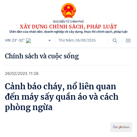
BÁO ĐIỆN TỬ CHÍNH PHỦ
XÂY DỰNG CHÍNH SÁCH, PHÁP LUẬT
Diễn đàn của nhân dân, doanh nghiệp về xây dựng, thực thi chính sách, pháp luật
HN
23°-32°
Thứ Năm, 06/08/2026
Danh mục
Chính sách và cuộc sống
Trang chủ
26/02/2025 11:26
Chính sách mới
Cảnh báo cháy, nổ liên quan
Tham vấn chính sách
đến máy sấy quần áo và cách
Người dân góp ý
phòng ngừa
Doanh nghiệp hiến kế
Chính sách và cuộc sống