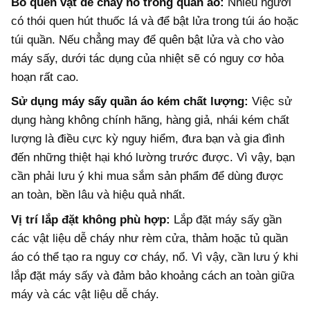
Bỏ quên vật dễ cháy nổ trong quần áo:
Nhiều người
có thói quen hút thuốc lá và để bật lửa trong túi áo hoặc
túi quần. Nếu chẳng may để quên bật lửa và cho vào
máy sấy, dưới tác dụng của nhiệt sẽ có nguy cơ hỏa
hoạn rất cao.
Sử dụng máy sấy quần áo kém chất lượng:
Việc sử
dụng hàng không chính hãng, hàng giả, nhái kém chất
lượng là điều cực kỳ nguy hiểm, đưa bạn và gia đình
đến những thiệt hại khó lường trước được. Vì vậy, bạn
cần phải lưu ý khi mua sắm sản phẩm để dùng được
an toàn, bền lâu và hiệu quả nhất.
Vị trí lắp đặt không phù hợp:
Lắp đặt máy sấy gần
các vật liệu dễ cháy như rèm cửa, thảm hoặc tủ quần
áo có thể tạo ra nguy cơ cháy, nổ. Vì vậy, cần lưu ý khi
lắp đặt máy sấy và đảm bảo khoảng cách an toàn giữa
máy và các vật liệu dễ cháy.