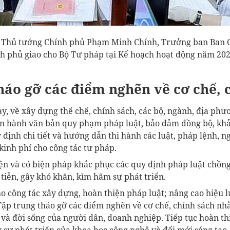
 Thủ tướng Chính phủ Phạm Minh Chính, Trưởng ban Ban C
h phủ giao cho Bộ Tư pháp tại Kế hoạch hoạt động năm 202
háo gỡ các điểm nghẽn về cơ chế, 
y, về xây dựng thể chế, chính sách, các bộ, ngành, địa phư
n hành văn bản quy phạm pháp luật, bảo đảm đồng bộ, khả 
 định chi tiết và hướng dẫn thi hành các luật, pháp lệnh, n
kinh phí cho công tác tư pháp.
ện và có biện pháp khắc phục các quy định pháp luật chồng
tiễn, gây khó khăn, kìm hãm sự phát triển.
o công tác xây dựng, hoàn thiện pháp luật; nâng cao hiệu l
 Tập trung tháo gỡ các điểm nghẽn về cơ chế, chính sách nh
 và đời sống của người dân, doanh nghiệp. Tiếp tục hoàn t
 sự phát triển của khoa học công nghệ và đổi mới sáng tạo.