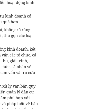
 đến hoạt động kinh
 tư kinh doanh có
u quả hơn.
hi, không rõ ràng,
, thu gọn các loại
ộng kinh doanh, kết
 vấn các tổ chức, cá
thu, giải trình,
ổ chức, cá nhân về
tham vấn và tra cứu
nh xử lý văn bản quy
đến quản lý dân cư
 đảm phù hợp với
ư và pháp luật về bảo