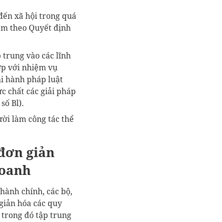
đến xã hội trong quá
èm theo Quyết định
 trung vào các lĩnh
ợp với nhiệm vụ
hi hành pháp luật
ực chất các giải pháp
số Bl).
ời làm công tác thể
 đơn giản
doanh
 hành chính, các bộ,
giản hóa các quy
 trong đó tập trung