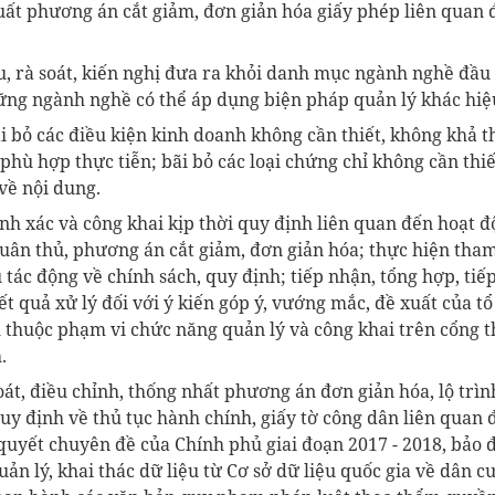
xuất phương án cắt giảm, đơn giản hóa giấy phép liên quan
, rà soát, kiến nghị đưa ra khỏi danh mục ngành nghề đầu
hững ngành nghề có thể áp dụng biện pháp quản lý khác hiệ
ãi bỏ các điều kiện kinh doanh không cần thiết, không khả t
phù hợp thực tiễn; bãi bỏ các loại chứng chỉ không cần thiết
về nội dung.
nh xác và công khai kịp thời quy định liên quan đến hoạt đ
 tuân thủ, phương án cắt giảm, đơn giản hóa; thực hiện tham
tác động về chính sách, quy định; tiếp nhận, tổng hợp, tiếp 
ết quả xử lý đối với ý kiến góp ý, vướng mắc, đề xuất của t
h thuộc phạm vi chức năng quản lý và công khai trên cổng 
.
oát, điều chỉnh, thống nhất phương án đơn giản hóa, lộ trì
uy định về thủ tục hành chính, giấy tờ công dân liên quan 
ị quyết chuyên đề của Chính phủ giai đoạn 2017 - 2018, bảo
quản lý, khai thác dữ liệu từ Cơ sở dữ liệu quốc gia về dân c