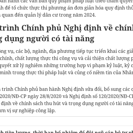
 ban hành các văn bản quy phạm pháp luật theo thẩm quyền
 để tổ chức thực thi phương án đơn giản hóa quy định thủ
ên quan đến quản lý dân cư trong năm 2024.
trình Chính phủ Nghị định về chín
g dụng người có tài năng
ông vụ, các bộ, ngành, địa phương tiếp tục triển khai các g
chính, chất lượng thực thi công vụ và cải thiện chất lượng
quyết xử lý nghiêm những trường hợp vi phạm kỷ luật, kỷ 
inh trong thực thi pháp luật và củng cố niềm tin của Nhâ
n trình Chính phủ ban hành Nghị định sửa đổi, bổ sung các 
1/2020/NĐ-CP ngày 28/8/2020 và Nghị định số 120/2020/NĐ-C
 định về chính sách thu hút và trọng dụng người có tài nă
ơn vị sự nghiệp công lập.
h tiền lương, thời hạn bổ nhiệm để đội ngũ cán bộ tư 