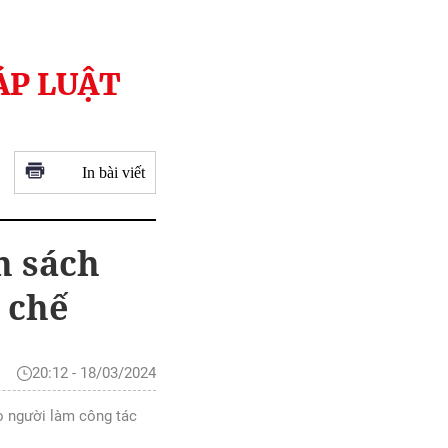
ÁP LUẬT
In bài viết
h sách
 chế
20:12 - 18/03/2024
o người làm công tác