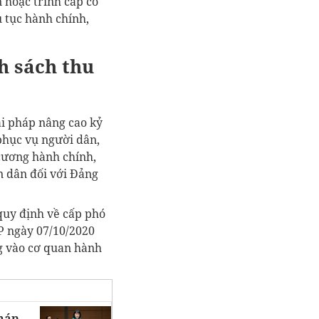
 hoặc trình cấp có
 tục hành chính,
h sách thu
iải pháp nâng cao kỷ
 phục vụ người dân,
cương hành chính,
n dân đối với Đảng
quy định về cấp phó
P ngày 07/10/2020
ng vào cơ quan hành
pháp