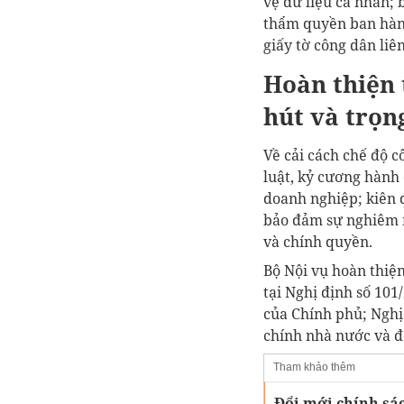
vệ dữ liệu cá nhân;
thẩm quyền ban hành
giấy tờ công dân li
Hoàn thiện 
hút và trọn
Về cải cách chế độ c
luật, kỷ cương hành 
doanh nghiệp; kiên 
bảo đảm sự nghiêm m
và chính quyền.
Bộ Nội vụ hoàn thiệ
tại Nghị định số 10
của Chính phủ; Nghị
chính nhà nước và đ
Tham khảo thêm
Đổi mới chính sác