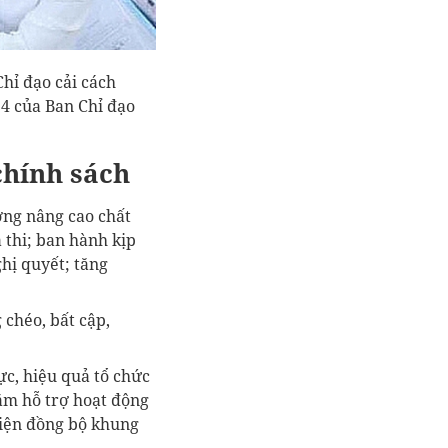
hỉ đạo cải cách
4 của Ban Chỉ đạo
chính sách
ơng nâng cao chất
thi; ban hành kịp
ghị quyết; tăng
 chéo, bất cập,
ực, hiệu quả tổ chức
ằm hỗ trợ hoạt động
hiện đồng bộ khung