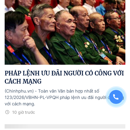
PHÁP LỆNH ƯU ĐÃI NGƯỜI CÓ CÔNG VỚI
CÁCH MẠNG
(Chinhphu.vn) - Toàn văn Văn bản hợp nhất số
123/2026/VBHN-PL-VPQH pháp lệnh ưu đãi người có công
với cách mạng.
10 giờ trước