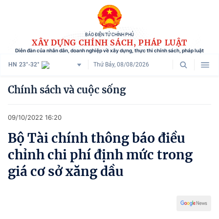
BÁO ĐIỆN TỬ CHÍNH PHỦ
XÂY DỰNG CHÍNH SÁCH, PHÁP LUẬT
Diễn đàn của nhân dân, doanh nghiệp về xây dựng, thực thi chính sách, pháp luật
HN
23°-32°
Thứ Bảy, 08/08/2026
Danh mục
Chính sách và cuộc sống
Trang chủ
09/10/2022 16:20
Chính sách mới
Bộ Tài chính thông báo điều
Tham vấn chính sách
chỉnh chi phí định mức trong
Người dân góp ý
giá cơ sở xăng dầu
Doanh nghiệp hiến kế
Chính sách và cuộc sống