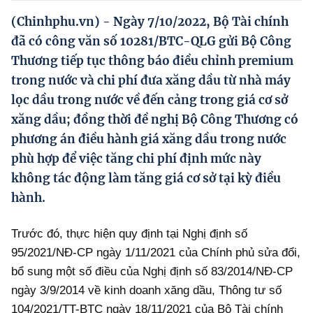
Hướng dẫn thực hiện chính sách
(Chinhphu.vn) - Ngày 7/10/2022, Bộ Tài chính
Phát triển kinh tế tư nhân và doanh nghiệp dân tộc
đã có công văn số 10281/BTC-QLG gửi Bộ Công
Thương tiếp tục thông báo điều chỉnh premium
Ocop và chuỗi giá trị Nông sản
trong nước và chi phí đưa xăng dầu từ nhà máy
Kinh tế tư nhân
lọc dầu trong nước về đến cảng trong giá cơ sở
xăng dầu; đồng thời đề nghị Bộ Công Thương có
Doanh nghiệp dân tộc
phương án điều hành giá xăng dầu trong nước
Khác
phù hợp để việc tăng chi phí định mức này
không tác động làm tăng giá cơ sở tại kỳ điều
Video
hành.
Photo
Trước đó, thực hiện quy định tại Nghị định số
95/2021/NĐ-CP ngày 1/11/2021 của Chính phủ sửa đổi,
bổ sung một số điều của Nghị định số 83/2014/NĐ-CP
ngày 3/9/2014 về kinh doanh xăng dầu, Thông tư số
104/2021/TT-BTC ngày 18/11/2021 của Bộ Tài chính