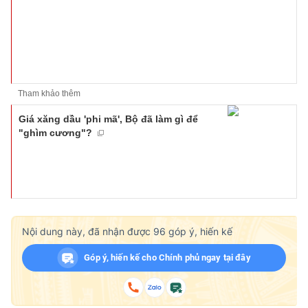
Tham khảo thêm
Giá xăng dầu 'phi mã', Bộ đã làm gì để
"ghìm cương"?
Nội dung này, đã nhận được
96
góp ý, hiến kế
Góp ý, hiến kế cho Chính phủ ngay tại đây