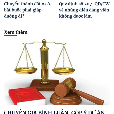
Chuyển thành đất ở có
Quy định số 207-QĐ/TW
bắt buộc phải giáp
về những điều đảng viên
đường đi?
không được làm
Xem thêm
CHUYÊN GIA BÌNH LUẬN, GÓP Ý DỰ ÁN