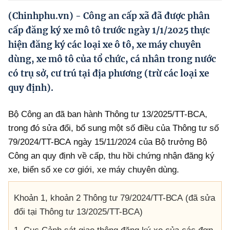
Hướng dẫn thực hiện chính sách
(Chinhphu.vn) - Công an cấp xã đã được phân
Phát triển kinh tế tư nhân và doanh nghiệp dân tộc
cấp đăng ký xe mô tô trước ngày 1/1/2025 thực
hiện đăng ký các loại xe ô tô, xe máy chuyên
Ocop và chuỗi giá trị Nông sản
dùng, xe mô tô của tổ chức, cá nhân trong nước
Kinh tế tư nhân
có trụ sở, cư trú tại địa phương (trừ các loại xe
quy định).
Doanh nghiệp dân tộc
Khác
Bộ Công an đã ban hành Thông tư 13/2025/TT-BCA,
trong đó sửa đổi, bổ sung một số điều của Thông tư số
Video
79/2024/TT-ВСА ngày 15/11/2024 của Bộ trưởng Bộ
Photo
Công an quy định về cấp, thu hồi chứng nhận đăng ký
xe, biển số xe cơ giới, xe máy chuyên dùng.
Khoản 1, khoản 2 Thông tư 79/2024/TT-ВСА (đã sửa
đổi tại Thông tư 13/2025/TT-BCA)