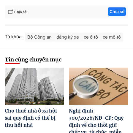
Chia sẻ
Chia sẻ
Từ khóa:
Bộ Công an
đăng ký xe
xe ô tô
xe mô tô
Tin cùng chuyên mục
Cho thuê nhà ở xã hội
Nghị định
sai quy định có thể bị
300/2026/NĐ-CP: Quy
thu hồi nhà
định về cho thôi giữ
chức vụ, từ chức, miễn