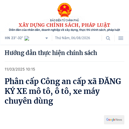
BÁO ĐIỆN TỬ CHÍNH PHỦ
XÂY DỰNG CHÍNH SÁCH, PHÁP LUẬT
Diễn đàn của nhân dân, doanh nghiệp về xây dựng, thực thi chính sách, pháp luật
HN
23°-32°
Thứ Năm, 06/08/2026
Danh mục
Hướng dẫn thực hiện chính sách
Trang chủ
11/03/2025 10:15
Chính sách mới
Phân cấp Công an cấp xã ĐĂNG
Tham vấn chính sách
KÝ XE mô tô, ô tô, xe máy
Người dân góp ý
chuyên dùng
Doanh nghiệp hiến kế
Chính sách và cuộc sống