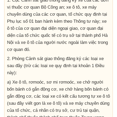
1. Cục Cảnh sát giao thông đăng ký xe của các đơn
vị thuộc cơ quan Bộ Công an; xe ô tô, xe máy
chuyên dùng của các cơ quan, tổ chức quy định tại
Phụ lục số 01 ban hành kèm theo Thông tư này; xe
ô tô của cơ quan đại diện ngoại giao, cơ quan đại
diện của tổ chức quốc tế có trụ sở tại thành phố Hà
Nội và xe ô tô của người nước ngoài làm việc trong
cơ quan đó.
2. Phòng Cảnh sát giao thông đăng ký các loại xe
sau đây (trừ các loại xe quy định tại khoản 1 Điều
này):
a) Xe ô tô, rơmoóc, sơ mi rơmoóc, xe chở người
bốn bánh có gắn động cơ, xe chở hàng bốn bánh có
gắn động cơ, các loại xe có kết cấu tương tự xe ô tô
(sau đây viết gọn là xe ô tô) và xe máy chuyên dùng
của tổ chức, cá nhân có trụ sở, cư trú tại quận,