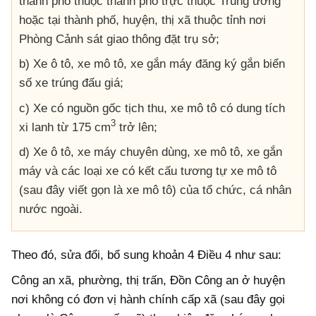
thành phố thuộc thành phố trực thuộc Trung ương
hoặc tại thành phố, huyện, thị xã thuộc tỉnh nơi
Phòng Cảnh sát giao thông đặt trụ sở;
b) Xe ô tô, xe mô tô, xe gắn máy đăng ký gắn biển
số xe trúng đấu giá;
c) Xe có nguồn gốc tịch thu, xe mô tô có dung tích
3
xi lanh từ 175 cm
trở lên;
d) Xe ô tô, xe máy chuyên dùng, xe mô tô, xe gắn
máy và các loại xe có kết cấu tương tự xe mô tô
(sau đây viết gọn là xe mô tô) của tổ chức, cá nhân
nước ngoài.
Theo đó, sửa đổi, bổ sung khoản 4 Điều 4 như sau:
Công an xã, phường, thị trấn, Đồn Công an ở huyện
nơi không có đơn vị hành chính cấp xã (sau đây gọi