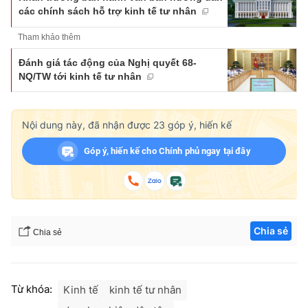
các chính sách hỗ trợ kinh tế tư nhân
Tham khảo thêm
Đánh giá tác động của Nghị quyết 68-
NQ/TW tới kinh tế tư nhân
Nội dung này, đã nhận được
23
góp ý, hiến kế
Góp ý, hiến kế cho Chính phủ ngay tại đây
Chia sẻ
Chia sẻ
Từ khóa:
Kinh tế
kinh tế tư nhân