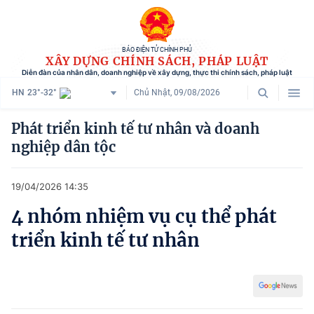
BÁO ĐIỆN TỬ CHÍNH PHỦ
XÂY DỰNG CHÍNH SÁCH, PHÁP LUẬT
Diễn đàn của nhân dân, doanh nghiệp về xây dựng, thực thi chính sách, pháp luật
HN
23°-32°
Chủ Nhật, 09/08/2026
Danh mục
Phát triển kinh tế tư nhân và doanh
nghiệp dân tộc
Trang chủ
Chính sách mới
19/04/2026 14:35
Tham vấn chính sách
4 nhóm nhiệm vụ cụ thể phát
triển kinh tế tư nhân
Người dân góp ý
Doanh nghiệp hiến kế
Chính sách và cuộc sống