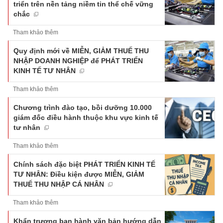
triển trên nền tảng niềm tin thể chế vững
chắc
Tham khảo thêm
Quy định mới về MIỄN, GIẢM THUẾ THU
NHẬP DOANH NGHIỆP để PHÁT TRIỂN
KINH TẾ TƯ NHÂN
Tham khảo thêm
Chương trình đào tạo, bồi dưỡng 10.000
giám đốc điều hành thuộc khu vực kinh tế
tư nhân
Tham khảo thêm
Chính sách đặc biệt PHÁT TRIỂN KINH TẾ
TƯ NHÂN: Điều kiện được MIỄN, GIẢM
THUẾ THU NHẬP CÁ NHÂN
Tham khảo thêm
Khẩn trương ban hành văn bản hướng dẫn