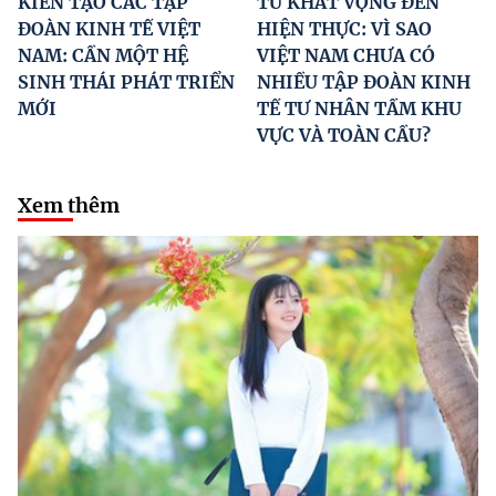
KIẾN TẠO CÁC TẬP
TỪ KHÁT VỌNG ĐẾN
ĐOÀN KINH TẾ VIỆT
HIỆN THỰC: VÌ SAO
NAM: CẦN MỘT HỆ
VIỆT NAM CHƯA CÓ
SINH THÁI PHÁT TRIỂN
NHIỀU TẬP ĐOÀN KINH
MỚI
TẾ TƯ NHÂN TẦM KHU
VỰC VÀ TOÀN CẦU?
Xem thêm