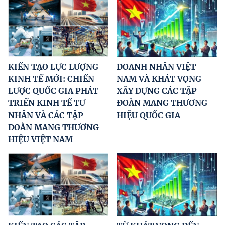
KIẾN TẠO LỰC LƯỢNG
DOANH NHÂN VIỆT
KINH TẾ MỚI: CHIẾN
NAM VÀ KHÁT VỌNG
LƯỢC QUỐC GIA PHÁT
XÂY DỰNG CÁC TẬP
TRIỂN KINH TẾ TƯ
ĐOÀN MANG THƯƠNG
NHÂN VÀ CÁC TẬP
HIỆU QUỐC GIA
ĐOÀN MANG THƯƠNG
HIỆU VIỆT NAM