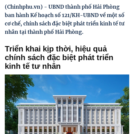
Hướng dẫn thực hiện chính sách
(Chinhphu.vn) - UBND thành phố Hải Phòng
ban hành Kế hoạch số 121/KH-UBND về một số
Phát triển kinh tế tư nhân và doanh nghiệp dân tộc
cơ chế, chính sách đặc biệt phát triển kinh tế tư
Ocop và chuỗi giá trị Nông sản
nhân tại thành phố Hải Phòng.
Kinh tế tư nhân
Triển khai kịp thời, hiệu quả
Doanh nghiệp dân tộc
chính sách đặc biệt phát triển
kinh tế tư nhân
Khác
Video
Photo