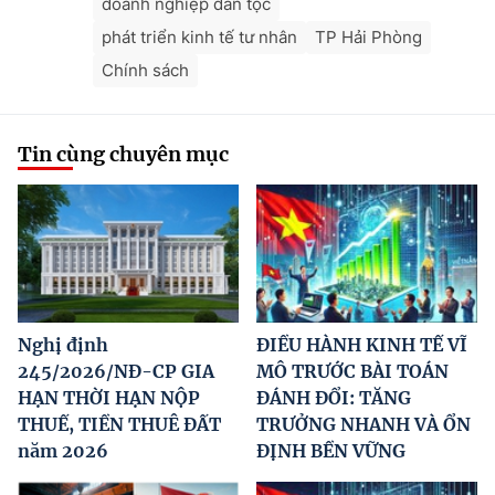
doanh nghiệp dân tộc
phát triển kinh tế tư nhân
TP Hải Phòng
Chính sách
Tin cùng chuyên mục
Nghị định
ĐIỀU HÀNH KINH TẾ VĨ
245/2026/NĐ-CP GIA
MÔ TRƯỚC BÀI TOÁN
HẠN THỜI HẠN NỘP
ĐÁNH ĐỔI: TĂNG
THUẾ, TIỀN THUÊ ĐẤT
TRƯỞNG NHANH VÀ ỔN
năm 2026
ĐỊNH BỀN VỮNG